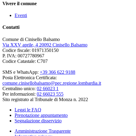
Vivere il comune
Eventi
Contatti
Comune di Cinisello Balsamo
Via XXV aprile, 4 20092 Cinisello Balsamo
Codice fiscale: 01971350150
P. IVA: 00727780967
Codice Catastale: C707
SMS e WhatsApp:
+39 366 622 9188
Posta Elettronica Certificata:
comune.cinisellobalsamo@pec.regione.lombardia.it
Centralino unico:
02 66023 1
Per informazioni:
02 66023 555
Sito registrato al Tribunale di Monza n. 2022
Leggi le FAQ
Prenotazione appuntamento
Segnalazione disservizio
Amministrazione Trasparente