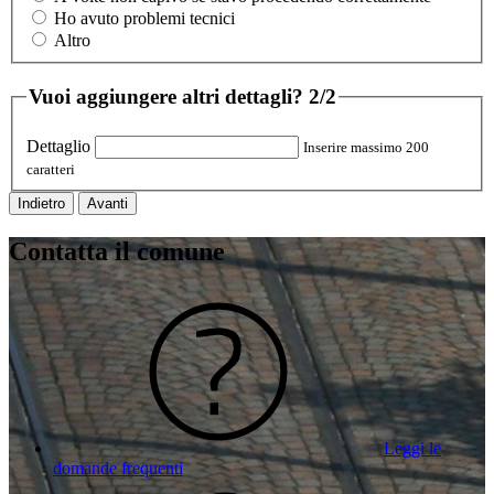
Ho avuto problemi tecnici
Altro
Vuoi aggiungere altri dettagli?
2/2
Dettaglio
Inserire massimo 200
caratteri
Indietro
Avanti
Contatta il comune
Leggi le
domande frequenti