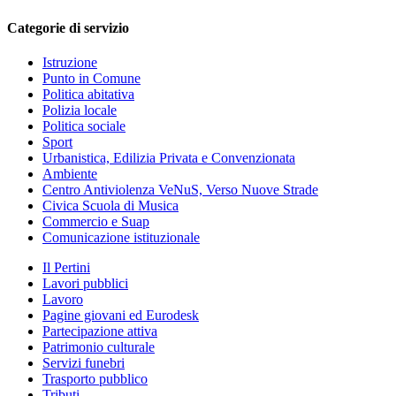
Categorie di servizio
Istruzione
Punto in Comune
Politica abitativa
Polizia locale
Politica sociale
Sport
Urbanistica, Edilizia Privata e Convenzionata
Ambiente
Centro Antiviolenza VeNuS, Verso Nuove Strade
Civica Scuola di Musica
Commercio e Suap
Comunicazione istituzionale
Il Pertini
Lavori pubblici
Lavoro
Pagine giovani ed Eurodesk
Partecipazione attiva
Patrimonio culturale
Servizi funebri
Trasporto pubblico
Tributi