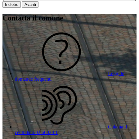
Indietro
Avanti
Contatta il comune
Leggi le
domande frequenti
Chiama il
centralino 02 66023 1