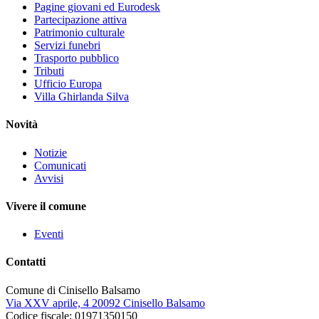
Pagine giovani ed Eurodesk
Partecipazione attiva
Patrimonio culturale
Servizi funebri
Trasporto pubblico
Tributi
Ufficio Europa
Villa Ghirlanda Silva
Novità
Notizie
Comunicati
Avvisi
Vivere il comune
Eventi
Contatti
Comune di Cinisello Balsamo
Via XXV aprile, 4 20092 Cinisello Balsamo
Codice fiscale: 01971350150