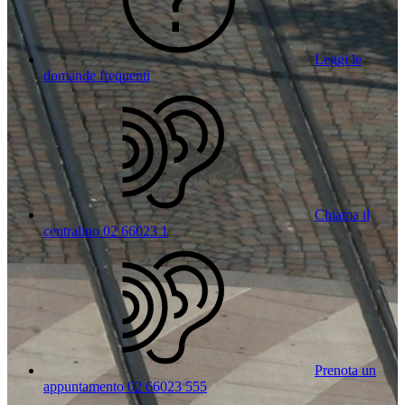
Leggi le
domande frequenti
Chiama il
centralino 02 66023 1
Prenota un
appuntamento 02 66023 555