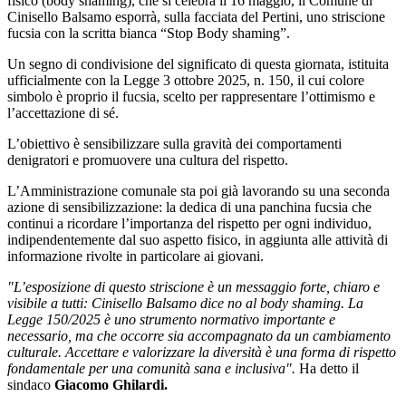
fisico (body shaming), che si celebra il 16 maggio, il Comune di
Cinisello Balsamo esporrà, sulla facciata del Pertini, uno striscione
fucsia con la scritta bianca “Stop Body shaming”.
Un segno di condivisione del significato di questa giornata, istituita
ufficialmente con la Legge 3 ottobre 2025, n. 150, il cui colore
simbolo è proprio il fucsia, scelto per rappresentare l’ottimismo e
l’accettazione di sé.
L’obiettivo è sensibilizzare sulla gravità dei comportamenti
denigratori e promuovere una cultura del rispetto.
L’Amministrazione comunale sta poi già lavorando su una seconda
azione di sensibilizzazione: la dedica di una panchina fucsia che
continui a ricordare l’importanza del rispetto per ogni individuo,
indipendentemente dal suo aspetto fisico, in aggiunta alle attività di
informazione rivolte in particolare ai giovani.
"L’esposizione di questo striscione è un messaggio forte, chiaro e
visibile a tutti: Cinisello Balsamo dice no al body shaming. La
Legge 150/2025 è uno strumento normativo importante e
necessario, ma che occorre sia accompagnato da un cambiamento
culturale. Accettare e valorizzare la diversità è una forma di rispetto
fondamentale per una comunità sana e inclusiva".
Ha detto il
sindaco
Giacomo Ghilardi.