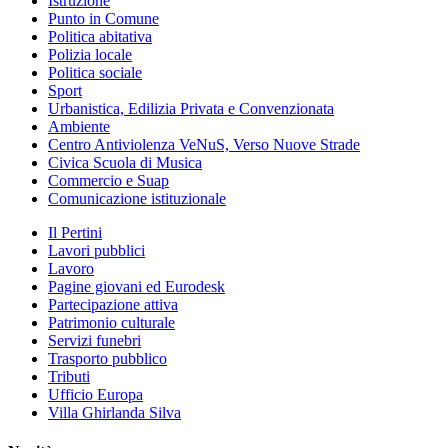
Istruzione
Punto in Comune
Politica abitativa
Polizia locale
Politica sociale
Sport
Urbanistica, Edilizia Privata e Convenzionata
Ambiente
Centro Antiviolenza VeNuS, Verso Nuove Strade
Civica Scuola di Musica
Commercio e Suap
Comunicazione istituzionale
Il Pertini
Lavori pubblici
Lavoro
Pagine giovani ed Eurodesk
Partecipazione attiva
Patrimonio culturale
Servizi funebri
Trasporto pubblico
Tributi
Ufficio Europa
Villa Ghirlanda Silva