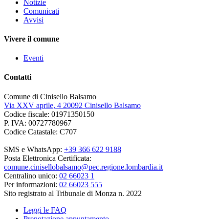
Notizie
Comunicati
Avvisi
Vivere il comune
Eventi
Contatti
Comune di Cinisello Balsamo
Via XXV aprile, 4 20092 Cinisello Balsamo
Codice fiscale: 01971350150
P. IVA: 00727780967
Codice Catastale: C707
SMS e WhatsApp:
+39 366 622 9188
Posta Elettronica Certificata:
comune.cinisellobalsamo@pec.regione.lombardia.it
Centralino unico:
02 66023 1
Per informazioni:
02 66023 555
Sito registrato al Tribunale di Monza n. 2022
Leggi le FAQ
Prenotazione appuntamento