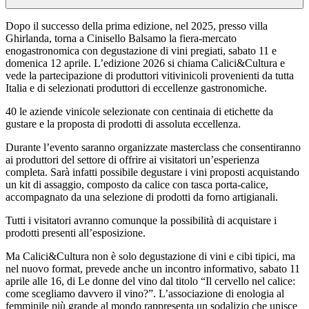
Dopo il successo della prima edizione, nel 2025, presso villa
Ghirlanda, torna a Cinisello Balsamo la fiera-mercato
enogastronomica con degustazione di vini pregiati, sabato 11 e
domenica 12 aprile. L’edizione 2026 si chiama Calici&Cultura e
vede la partecipazione di produttori vitivinicoli provenienti da tutta
Italia e di selezionati produttori di eccellenze gastronomiche.
40 le aziende vinicole selezionate con centinaia di etichette da
gustare e la proposta di prodotti di assoluta eccellenza.
Durante l’evento saranno organizzate masterclass che consentiranno
ai produttori del settore di offrire ai visitatori un’esperienza
completa. Sarà infatti possibile degustare i vini proposti acquistando
un kit di assaggio, composto da calice con tasca porta-calice,
accompagnato da una selezione di prodotti da forno artigianali.
Tutti i visitatori avranno comunque la possibilità di acquistare i
prodotti presenti all’esposizione.
Ma Calici&Cultura non è solo degustazione di vini e cibi tipici, ma
nel nuovo format, prevede anche un incontro informativo, sabato 11
aprile alle 16, di Le donne del vino dal titolo “Il cervello nel calice:
come scegliamo davvero il vino?”. L’associazione di enologia al
femminile più grande al mondo rappresenta un sodalizio che unisce