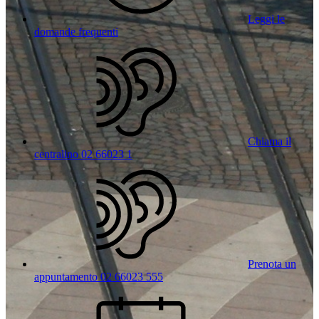
Leggi le
domande frequenti
Chiama il
centralino 02 66023 1
Prenota un
appuntamento 02 66023 555