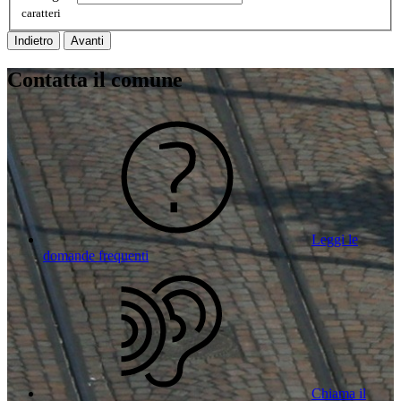
caratteri
Indietro
Avanti
Contatta il comune
Leggi le
domande frequenti
Chiama il