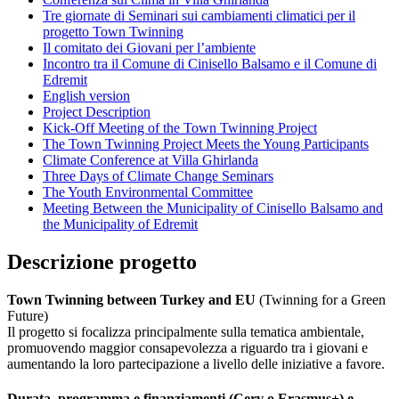
Tre giornate di Seminari sui cambiamenti climatici per il
progetto Town Twinning
Il comitato dei Giovani per l’ambiente
Incontro tra il Comune di Cinisello Balsamo e il Comune di
Edremit
English version
Project Description
Kick-Off Meeting of the Town Twinning Project
The Town Twinning Project Meets the Young Participants
Climate Conference at Villa Ghirlanda
Three Days of Climate Change Seminars
The Youth Environmental Committee
Meeting Between the Municipality of Cinisello Balsamo and
the Municipality of Edremit
Descrizione progetto
Town Twinning between Turkey and EU
(Twinning for a Green
Future)
Il progetto si focalizza principalmente sulla tematica ambientale,
promuovendo maggior consapevolezza a riguardo tra i giovani e
aumentando la loro partecipazione a livello delle iniziative a favore.
Durata, programma e finanziamenti (Cerv o Erasmus+) e