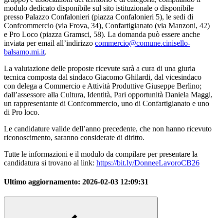
modulo dedicato disponibile sul sito istituzionale o disponibile
presso Palazzo Confalonieri (piazza Confalonieri 5), le sedi di
Confcommercio (via Frova, 34), Confartigianato (via Manzoni, 42)
e Pro Loco (piazza Gramsci, 58). La domanda può essere anche
inviata per email all’indirizzo
commercio@comune.cinisello-
balsamo.mi.it
.
La valutazione delle proposte ricevute sarà a cura di una giuria
tecnica composta dal sindaco Giacomo Ghilardi, dal vicesindaco
con delega a Commercio e Attività Produttive Giuseppe Berlino;
dall’assessore alla Cultura, Identità, Pari opportunità Daniela Maggi,
un rappresentante di Confcommercio, uno di Confartigianato e uno
di Pro loco.
Le candidature valide dell’anno precedente, che non hanno ricevuto
riconoscimento, saranno considerate di diritto.
Tutte le informazioni e il modulo da compilare per presentare la
candidatura si trovano al link:
https://bit.ly/DonneeLavoroCB26
Ultimo aggiornamento:
2026-02-03 12:09:31