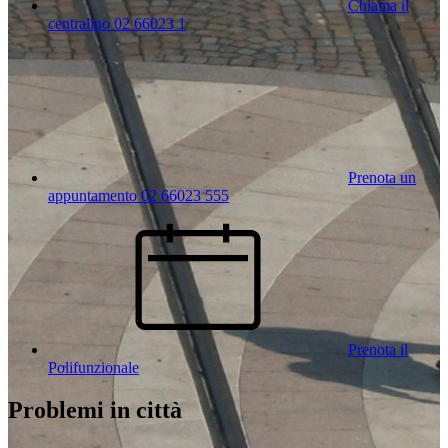
Chiama il
centralino 02 66023 1
Prenota un
appuntamento 02 66023 555
Prenota il
Polifunzionale
Problemi in città