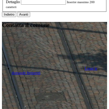
Dettaglio
Inserire massimo 200
caratteri
Indietro
Avanti
Contatta il comune
Leggi le
domande frequenti