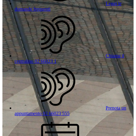
Leggi le
domande frequenti
Chiama il
centralino 02 66023 1
Prenota un
appuntamento 02 66023 555