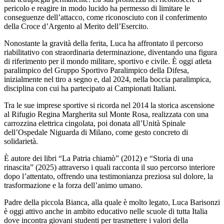
pericolo e reagire in modo lucido ha permesso di limitare le
conseguenze dell’attacco, come riconosciuto con il conferimento
della Croce d’Argento al Merito dell’Esercito.
Nonostante la gravità della ferita, Luca ha affrontato il percorso
riabilitativo con straordinaria determinazione, diventando una figura
di riferimento per il mondo militare, sportivo e civile. È oggi atleta
paralimpico del Gruppo Sportivo Paralimpico della Difesa,
inizialmente nel tiro a segno e, dal 2024, nella boccia paralimpica,
disciplina con cui ha partecipato ai Campionati Italiani.
Tra le sue imprese sportive si ricorda nel 2014 la storica ascensione
al Rifugio Regina Margherita sul Monte Rosa, realizzata con una
carrozzina elettrica cingolata, poi donata all’Unità Spinale
dell’Ospedale Niguarda di Milano, come gesto concreto di
solidarietà.
È autore dei libri “La Patria chiamò” (2012) e “Storia di una
rinascita” (2025) attraverso i quali racconta il suo percorso interiore
dopo l’attentato, offrendo una testimonianza preziosa sul dolore, la
trasformazione e la forza dell’animo umano.
Padre della piccola Bianca, alla quale è molto legato, Luca Barisonzi
è oggi attivo anche in ambito educativo nelle scuole di tutta Italia
dove incontra giovani studenti per trasmettere i valori della