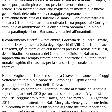
civico. Noi abbiamo scelto di onorare la sua forza morale, l’impegno
nello sport paralimpico e il suo prezioso lavoro educativo nelle
scuole. Luca incarna i valori che vogliamo trasmettere alle nuove
generazioni: determinazione, coraggio e superamento dei limiti.
Benvenuto nella città di Cinisello Balsamo.” Con queste parole il
sindaco Giacomo Ghilardi. ha motivato la sua proposta al Consiglio
comunale di attribuzione della cittadinanza onoraria all’alpino e
atleta paralimpico Luca Barisonzi votata ieri all’unanimità.
Il conferimento si terrà il 4 novembre, Giornata delle Forze Armate,
alle ore 18:30, presso la Sala degli Specchi di Villa Ghirlanda. Luca
Barisonzi, già relatore di diversi incontri presso le scuole cinisellesi,
della cittadinanza onoraria del Comune di Cinisello Balsamo,
rappresenta un esempio straordinario di dedizione alla Patria, forza
morale e spirito di rinascita, per la sua storia personale, militare e
sportiva.
Nato a Voghera nel 1990 e residente a Gravellona Lomellina, è oggi
Sottotenente in ruolo d’onore del Corpo degli Alpini e atleta
paralimpico del Ministero della Difesa.
Arruolatosi volontario nell’Esercito Italiano al termine della scuola
superiore, parte nel 2010 per una missione di pace in Afghanistan
con l’8° Reggimento Alpini, Battaglione "Tolmezzo". Il 18 gennaio
2011, durante un attentato a Bala Murghab, viene gravemente ferito
alla colonna vertebrale da un soldato afghano infiltrato, riportando
una tetraplegia permanente. La sua prontezza nel riconoscere il