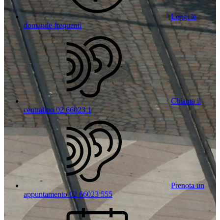
Leggi le
domande frequenti
Chiama il
centralino 02 66023 1
Prenota un
appuntamento 02 66023 555