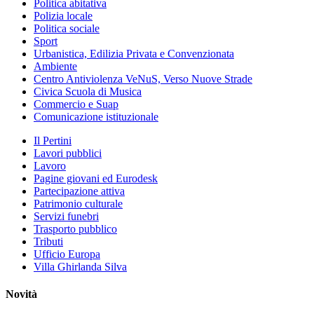
Politica abitativa
Polizia locale
Politica sociale
Sport
Urbanistica, Edilizia Privata e Convenzionata
Ambiente
Centro Antiviolenza VeNuS, Verso Nuove Strade
Civica Scuola di Musica
Commercio e Suap
Comunicazione istituzionale
Il Pertini
Lavori pubblici
Lavoro
Pagine giovani ed Eurodesk
Partecipazione attiva
Patrimonio culturale
Servizi funebri
Trasporto pubblico
Tributi
Ufficio Europa
Villa Ghirlanda Silva
Novità