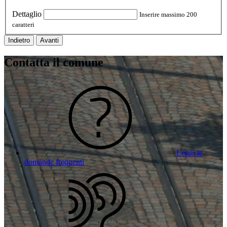
Dettaglio
Inserire massimo 200
caratteri
Indietro
Avanti
Contatta il comune
Leggi le
domande frequenti