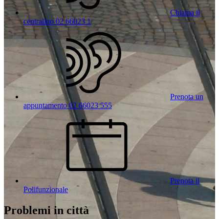
Chiama il
centralino 02 66023 1
Prenota un
appuntamento 02 66023 555
Prenota il
Polifunzionale
Problemi in città