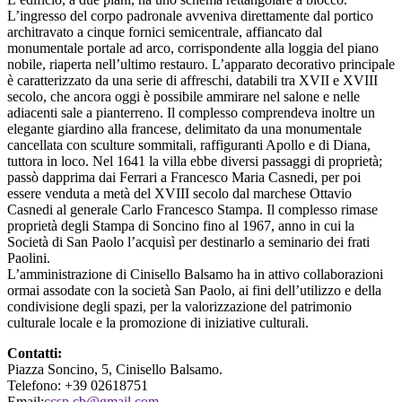
L’ingresso del corpo padronale avveniva direttamente dal portico
architravato a cinque fornici semicentrale, affiancato dal
monumentale portale ad arco, corrispondente alla loggia del piano
nobile, riaperta nell’ultimo restauro. L’apparato decorativo principale
è caratterizzato da una serie di affreschi, databili tra XVII e XVIII
secolo, che ancora oggi è possibile ammirare nel salone e nelle
adiacenti sale a pianterreno. Il complesso comprendeva inoltre un
elegante giardino alla francese, delimitato da una monumentale
cancellata con sculture sommitali, raffiguranti Apollo e di Diana,
tuttora in loco. Nel 1641 la villa ebbe diversi passaggi di proprietà;
passò dapprima dai Ferrari a Francesco Maria Casnedi, per poi
essere venduta a metà del XVIII secolo dal marchese Ottavio
Casnedi al generale Carlo Francesco Stampa. Il complesso rimase
proprietà degli Stampa di Soncino fino al 1967, anno in cui la
Società di San Paolo l’acquisì per destinarlo a seminario dei frati
Paolini.
L’amministrazione di Cinisello Balsamo ha in attivo collaborazioni
ormai assodate con la società San Paolo, ai fini dell’utilizzo e della
condivisione degli spazi, per la valorizzazione del patrimonio
culturale locale e la promozione di iniziative culturali.
Contatti:
Piazza Soncino, 5, Cinisello Balsamo.
Telefono: +39 02618751
Email:
ccsp.cb@gmail.com