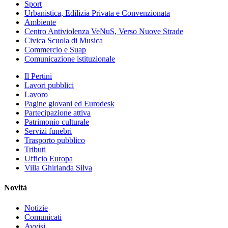
Sport
Urbanistica, Edilizia Privata e Convenzionata
Ambiente
Centro Antiviolenza VeNuS, Verso Nuove Strade
Civica Scuola di Musica
Commercio e Suap
Comunicazione istituzionale
Il Pertini
Lavori pubblici
Lavoro
Pagine giovani ed Eurodesk
Partecipazione attiva
Patrimonio culturale
Servizi funebri
Trasporto pubblico
Tributi
Ufficio Europa
Villa Ghirlanda Silva
Novità
Notizie
Comunicati
Avvisi