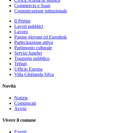
Civica Scuola di Musica
Commercio e Suap
Comunicazione istituzionale
Il Pertini
Lavori pubblici
Lavoro
Pagine giovani ed Eurodesk
Partecipazione attiva
Patrimonio culturale
Servizi funebri
Trasporto pubblico
Tributi
Ufficio Europa
Villa Ghirlanda Silva
Novità
Notizie
Comunicati
Avvisi
Vivere il comune
Eventi