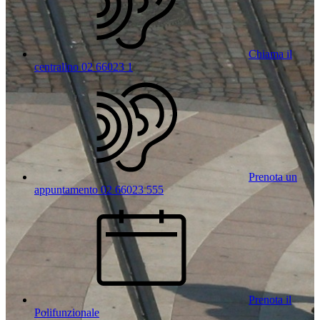
Chiama il
centralino 02 66023 1
Prenota un
appuntamento 02 66023 555
Prenota il
Polifunzionale