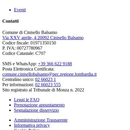
Eventi
Contatti
Comune di Cinisello Balsamo
Via XXV aprile, 4 20092 Cinisello Balsamo
Codice fiscale: 01971350150
P. IVA: 00727780967
Codice Catastale: C707
SMS e WhatsApp:
+39 366 622 9188
Posta Elettronica Certificata:
comune.cinisellobalsamo@pec.regione.lombardia.it
Centralino unico:
02 66023 1
Per informazioni:
02 66023 555
Sito registrato al Tribunale di Monza n. 2022
Leggi le FAQ
Prenotazione appuntamento
Segnalazione disservizio
Amministrazione Trasparente
Informativa privacy