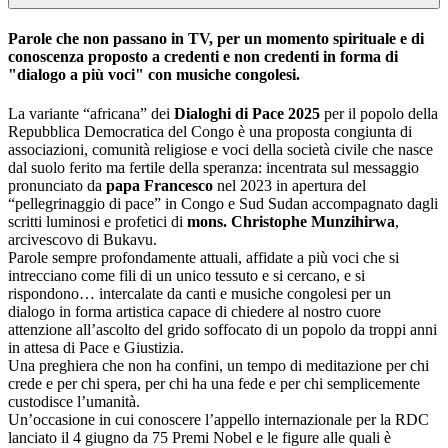
Parole che non passano in TV, per un momento spirituale e di
conoscenza proposto a credenti e non credenti in forma di
"dialogo a più voci" con musiche congolesi.
La variante “africana” dei
Dialoghi di Pace 2025
per il popolo della
Repubblica Democratica del Congo è una proposta congiunta di
associazioni, comunità religiose e voci della società civile che nasce
dal suolo ferito ma fertile della speranza: incentrata sul messaggio
pronunciato da
papa Francesco
nel 2023 in apertura del
“pellegrinaggio di pace” in Congo e Sud Sudan accompagnato dagli
scritti luminosi e profetici di
mons. Christophe Munzihirwa
,
arcivescovo di Bukavu.
Parole sempre profondamente attuali, affidate a più voci che si
intrecciano come fili di un unico tessuto e si cercano, e si
rispondono… intercalate da canti e musiche congolesi per un
dialogo in forma artistica capace di chiedere al nostro cuore
attenzione all’ascolto del grido soffocato di un popolo da troppi anni
in attesa di Pace e Giustizia.
Una preghiera che non ha confini, un tempo di meditazione per chi
crede e per chi spera, per chi ha una fede e per chi semplicemente
custodisce l’umanità.
Un’occasione in cui conoscere l’appello internazionale per la RDC
lanciato il 4 giugno da 75 Premi Nobel e le figure alle quali è