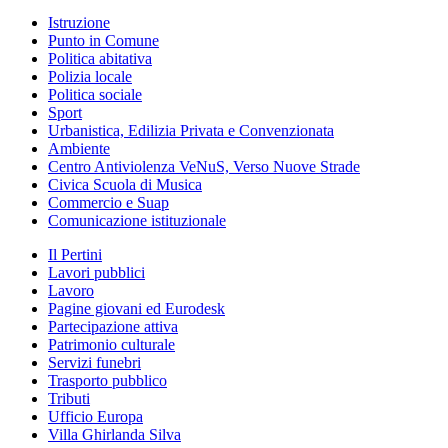
Istruzione
Punto in Comune
Politica abitativa
Polizia locale
Politica sociale
Sport
Urbanistica, Edilizia Privata e Convenzionata
Ambiente
Centro Antiviolenza VeNuS, Verso Nuove Strade
Civica Scuola di Musica
Commercio e Suap
Comunicazione istituzionale
Il Pertini
Lavori pubblici
Lavoro
Pagine giovani ed Eurodesk
Partecipazione attiva
Patrimonio culturale
Servizi funebri
Trasporto pubblico
Tributi
Ufficio Europa
Villa Ghirlanda Silva