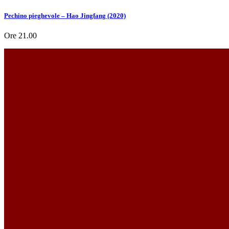
Pechino pieghevole – Hao Jingfang (2020)
Ore 21.00