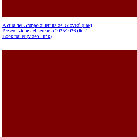
A cura del Gruppo di lettura del Giovedì (link)
Presentazione del percorso 2025/2026 (link)
Book trailer (video - link)
[