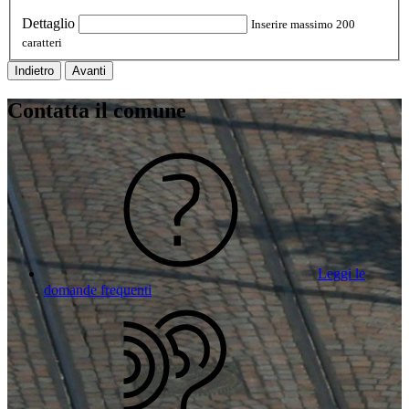
Dettaglio
Inserire massimo 200
caratteri
Indietro
Avanti
Contatta il comune
Leggi le
domande frequenti