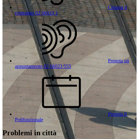
Chiama il
centralino 02 66023 1
Prenota un
appuntamento 02 66023 555
Prenota il
Polifunzionale
Problemi in città