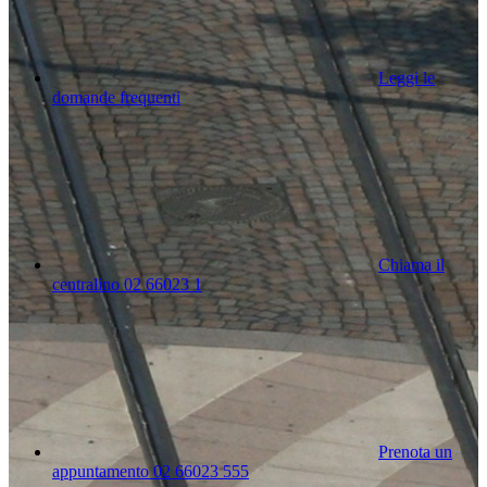
Leggi le
domande frequenti
Chiama il
centralino 02 66023 1
Prenota un
appuntamento 02 66023 555