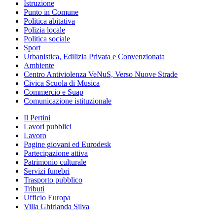
Istruzione
Punto in Comune
Politica abitativa
Polizia locale
Politica sociale
Sport
Urbanistica, Edilizia Privata e Convenzionata
Ambiente
Centro Antiviolenza VeNuS, Verso Nuove Strade
Civica Scuola di Musica
Commercio e Suap
Comunicazione istituzionale
Il Pertini
Lavori pubblici
Lavoro
Pagine giovani ed Eurodesk
Partecipazione attiva
Patrimonio culturale
Servizi funebri
Trasporto pubblico
Tributi
Ufficio Europa
Villa Ghirlanda Silva