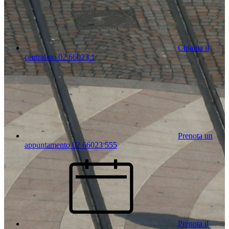
Chiama il
centralino 02 66023 1
Prenota un
appuntamento 02 66023 555
Prenota il