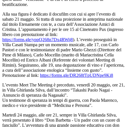
beatificazione.
Alla sua figura è dedicato il docufilm con cui si apre l’evento di
sabato 21 maggio. Si tratta di una proiezione in anteprima nazionale
dal titolo Etenamente con te, a cura dell’Associazione Amici di
Cristina. L’appuntamento è per le ore 15 al Cineteatro Pax (ingresso
libero con prenotazione al link:
https://forms.gle/yppQ268n7Dx4RWij8
). L’evento proseguirà in
Villa Casati Stampa per un momento musicale, alle 17, con Carlo
Pastori e con le testimonianze di padre Mario Ghezzi (Direttore del
Pime di Milano), Carlo Mocellin (marito di Mariacristina Cella
Mocellin) ed Enrico Albani (Referente dei volontari Meeting di
Rimini). Seguiranno, alle 19, una degustazione di vino e l’apericena,
a cura dell’’associazione enologica “Insieme con gusto”.
Prenotazione al link:
https://forms.gle/DR268fTpUDNpe9Ki8
L’evento Meet The Meeting è preceduto, venerdì 20 maggio, ore 21,
in Villa Ghirlanda Silva, dall’incontro “Takashi Paolo Nagai -
Annuncio di speranza da Nagasaki".
Un testimone di speranza in tempi di guerra, con Paola Marenco,
medico e vice-presidente di “Medicina e Persona”.
Martedì 24 maggio, alle ore 21, sempre in Villa Ghirlanda Silva,
verrà presentato il libro “Don Barbetta - Un padre con un cuore di
fanciullo”. L’avventura di una grande passione educativa con don