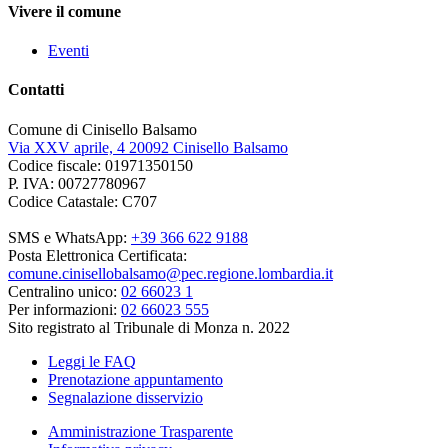
Vivere il comune
Eventi
Contatti
Comune di Cinisello Balsamo
Via XXV aprile, 4 20092 Cinisello Balsamo
Codice fiscale: 01971350150
P. IVA: 00727780967
Codice Catastale: C707
SMS e WhatsApp:
+39 366 622 9188
Posta Elettronica Certificata:
comune.cinisellobalsamo@pec.regione.lombardia.it
Centralino unico:
02 66023 1
Per informazioni:
02 66023 555
Sito registrato al Tribunale di Monza n. 2022
Leggi le FAQ
Prenotazione appuntamento
Segnalazione disservizio
Amministrazione Trasparente