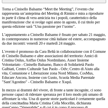
Torna a Cinisello Balsamo “Meet the Meeting”, l’evento che
rappresenta un’anteprima del Meeting di Rimini e mira a riprodurre
in parte il clima di vera amicizia tra i popoli, caratteristico della
manifestazione che si svolge ogni anno in agosto, il cui titolo per
questa edizione sarà "Una passione per l’uomo".
L’appuntamento a Cinisello Balsamo è fissato per sabato 21 maggio,
in contemporanea in numerose città italiane ed estere, accompagnato
da due incontri: venerdì 20 e martedì 24 maggio.
L’evento è promosso da Cara Beltà in collaborazione con il Comune
di Cinisello Balsamo e altre associazioni del territorio: Amici di
Cristina Onlus, Anffas Onlus Nordmilano, Auser Insieme
Volontariato - Cinisello Balsamo, Banco di Solidarietà Paolo
Galbiati, Centro Culturale San Paolo - Odv; Centro di Aiuto alla
vita, Comunione e Liberazione zona Nord Milano, CosMus,
Educare Ancora, Insieme con Gusto, Scuola Media Parentale
"Sant’Agostino" - Cinisello Balsamo e Xsquì.
In mezzo ai drammi del vivere, di fronte a tante incognite, ci sono
persone capaci di ridestare speranza per il loro modo più umano di
affrontare la vita. Una di queste storie particolari è certamente quella
della concittadina Maria Cristina Cella Mocellin, dichiarata
quest’anno “Venerabile” e di cui è in corso il processo di