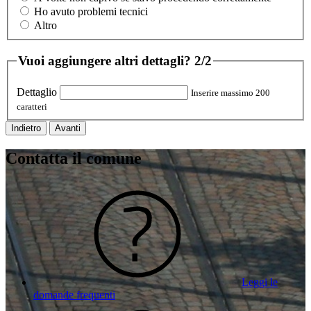
Ho avuto problemi tecnici
Altro
Vuoi aggiungere altri dettagli?
2/2
Dettaglio
Inserire massimo 200
caratteri
Indietro
Avanti
Contatta il comune
Leggi le
domande frequenti