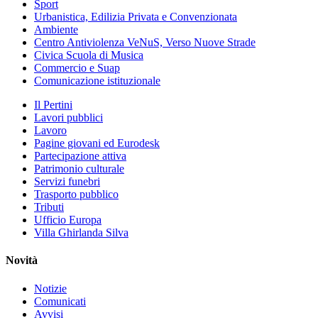
Sport
Urbanistica, Edilizia Privata e Convenzionata
Ambiente
Centro Antiviolenza VeNuS, Verso Nuove Strade
Civica Scuola di Musica
Commercio e Suap
Comunicazione istituzionale
Il Pertini
Lavori pubblici
Lavoro
Pagine giovani ed Eurodesk
Partecipazione attiva
Patrimonio culturale
Servizi funebri
Trasporto pubblico
Tributi
Ufficio Europa
Villa Ghirlanda Silva
Novità
Notizie
Comunicati
Avvisi