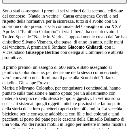
Sono stati consegnati i premi ai sei vincitori della seconda edizione
del concorso “Natale in vetrina”. Causa emergenza Covid, e nel
rispetto della normativa per la sicurezza, tutto si è svolto con un
sobrio incontro presso la sala comunale del Consiglio in via XXV
Aprile. Il “Panificio Colombo” di via Libertà, ha così ricevuto il
Trofeo Speciale “Natale in Vetrina”, appositamente creato dall’artista
cinisellese Silvano Vismara, che passa, di anno in anno, nelle mani
del vincitore. A premiare il Sindaco
Giacomo Ghilardi
, con il
Vicesindaco
Giuseppe Berlino
con delega al Commercio e attività
produttive.
Il primo premio, un assegno di 600 euro, è stato assegnato al
panificio Colombo che, per decisione dello stesso commerciante,
verrà convertito nella fornitura di pane alla Scuola dell’Infanzia
cittadina Giuseppe Frova.
Marisa e Mirvano Colombo, per conquistare i concittadini, hanno
puntato sulla tradizione e hanno optato per un allestimento con
materiali semplici e nello stesso tempo suggestivi. In vetrina sono
così stati sistemati quegli oggetti antichi e preziosi che fanno parte
della storia della loro panetteria aperta circa 40 anni fa. La vecchia
bicicletta per le consegne addobbata con fili e luci colorati e tanti
pacchetti al posto del pane per le cascine della Cinisello Balsamo di
una volta. Poi dei rustici mobili in legno per mettere in bella mostra i