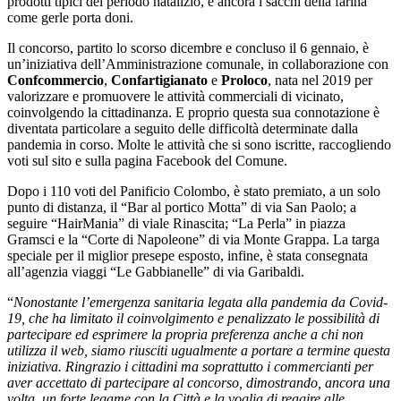
prodotti tipici del periodo natalizio, e ancora i sacchi della farina
come gerle porta doni.
Il concorso, partito lo scorso dicembre e concluso il 6 gennaio, è
un’iniziativa dell’Amministrazione comunale, in collaborazione con
Confcommercio
,
Confartigianato
e
Proloco
, nata nel 2019 per
valorizzare e promuovere le attività commerciali di vicinato,
coinvolgendo la cittadinanza. E proprio questa sua connotazione è
diventata particolare a seguito delle difficoltà determinate dalla
pandemia in corso. Molte le attività che si sono iscritte, raccogliendo
voti sul sito e sulla pagina Facebook del Comune.
Dopo i 110 voti del Panificio Colombo, è stato premiato, a un solo
punto di distanza, il “Bar al portico Motta” di via San Paolo; a
seguire “HairMania” di viale Rinascita; “La Perla” in piazza
Gramsci e la “Corte di Napoleone” di via Monte Grappa. La targa
speciale per il miglior presepe esposto, infine, è stata consegnata
all’agenzia viaggi “Le Gabbianelle” di via Garibaldi.
“
Nonostante l’emergenza sanitaria legata alla pandemia da Covid-
19, che ha limitato il coinvolgimento e penalizzato le possibilità di
partecipare ed esprimere la propria preferenza anche a chi non
utilizza il web, siamo riusciti ugualmente a portare a termine questa
iniziativa. Ringrazio i cittadini ma soprattutto i commercianti per
aver accettato di partecipare al concorso, dimostrando, ancora una
volta, un forte legame con la Città e la voglia di reagire alle