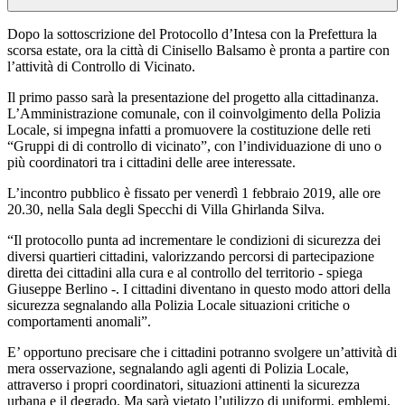
Dopo la sottoscrizione del Protocollo d’Intesa con la Prefettura la
scorsa estate, ora la città di Cinisello Balsamo è pronta a partire con
l’attività di Controllo di Vicinato.
Il primo passo sarà la presentazione del progetto alla cittadinanza.
L’Amministrazione comunale, con il coinvolgimento della Polizia
Locale, si impegna infatti a promuovere la costituzione delle reti
“Gruppi di di controllo di vicinato”, con l’individuazione di uno o
più coordinatori tra i cittadini delle aree interessate.
L’incontro pubblico è fissato per venerdì 1 febbraio 2019, alle ore
20.30, nella Sala degli Specchi di Villa Ghirlanda Silva.
“Il protocollo punta ad incrementare le condizioni di sicurezza dei
diversi quartieri cittadini, valorizzando percorsi di partecipazione
diretta dei cittadini alla cura e al controllo del territorio - spiega
Giuseppe Berlino -. I cittadini diventano in questo modo attori della
sicurezza segnalando alla Polizia Locale situazioni critiche o
comportamenti anomali”.
E’ opportuno precisare che i cittadini potranno svolgere un’attività di
mera osservazione, segnalando agli agenti di Polizia Locale,
attraverso i propri coordinatori, situazioni attinenti la sicurezza
urbana e il degrado. Ma sarà vietato l’utilizzo di uniformi, emblemi,