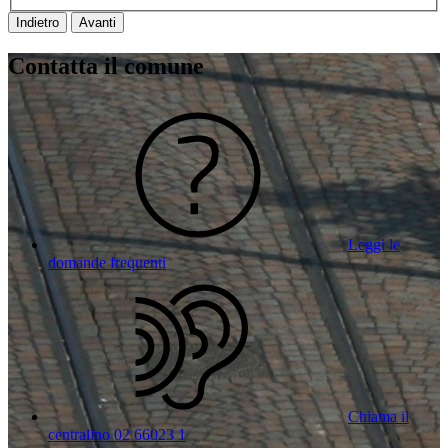
Indietro
Avanti
Contatta il comune
Leggi le
domande frequenti
Chiama il
centralino 02 66023 1