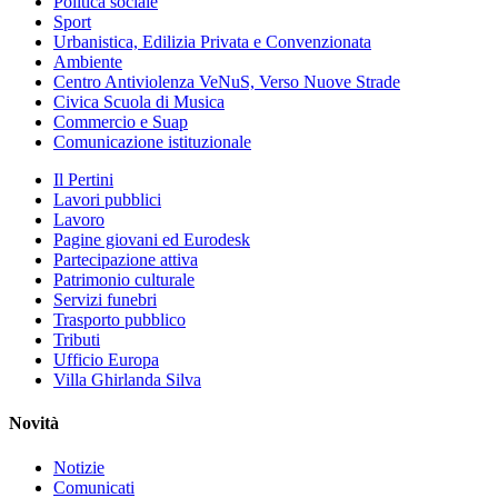
Politica sociale
Sport
Urbanistica, Edilizia Privata e Convenzionata
Ambiente
Centro Antiviolenza VeNuS, Verso Nuove Strade
Civica Scuola di Musica
Commercio e Suap
Comunicazione istituzionale
Il Pertini
Lavori pubblici
Lavoro
Pagine giovani ed Eurodesk
Partecipazione attiva
Patrimonio culturale
Servizi funebri
Trasporto pubblico
Tributi
Ufficio Europa
Villa Ghirlanda Silva
Novità
Notizie
Comunicati