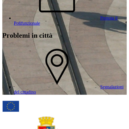
Prenota il
Polifunzionale
Problemi in città
Segnalazioni
del cittadino