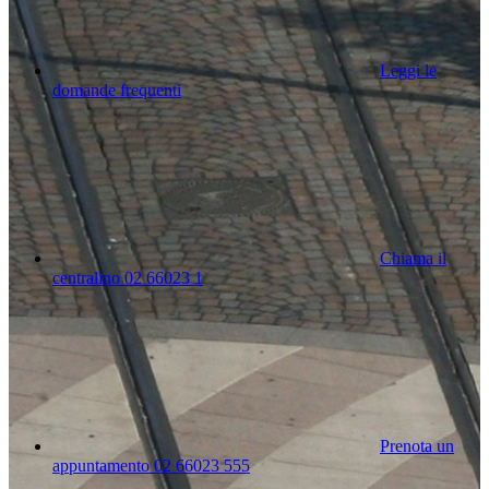
Leggi le
domande frequenti
Chiama il
centralino 02 66023 1
Prenota un
appuntamento 02 66023 555