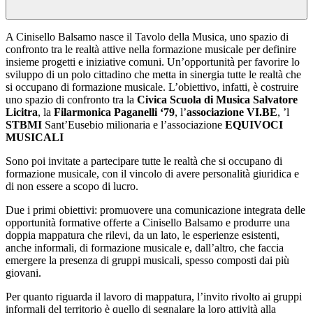
A Cinisello Balsamo nasce il Tavolo della Musica, uno spazio di
confronto tra le realtà attive nella formazione musicale per definire
insieme progetti e iniziative comuni. Un’opportunità per favorire lo
sviluppo di un polo cittadino che metta in sinergia tutte le realtà che
si occupano di formazione musicale. L’obiettivo, infatti, è costruire
uno spazio di confronto tra la
Civica Scuola di Musica Salvatore
Licitra
, la
Filarmonica Paganelli ‘79
, l’
associazione VI.BE
, ’l
STBMI
Sant’Eusebio milionaria e l’associazione
EQUIVOCI
MUSICALI
Sono poi invitate a partecipare tutte le realtà che si occupano di
formazione musicale, con il vincolo di avere personalità giuridica e
di non essere a scopo di lucro.
Due i primi obiettivi: promuovere una comunicazione integrata delle
opportunità formative offerte a Cinisello Balsamo e produrre una
doppia mappatura che rilevi, da un lato, le esperienze esistenti,
anche informali, di formazione musicale e, dall’altro, che faccia
emergere la presenza di gruppi musicali, spesso composti dai più
giovani.
Per quanto riguarda il lavoro di mappatura, l’invito rivolto ai gruppi
informali del territorio è quello di segnalare la loro attività alla