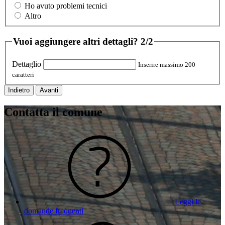
Ho avuto problemi tecnici
Altro
Vuoi aggiungere altri dettagli?
2/2
Dettaglio
Inserire massimo 200
caratteri
Indietro
Avanti
Contatta il comune
Leggi le
domande frequenti