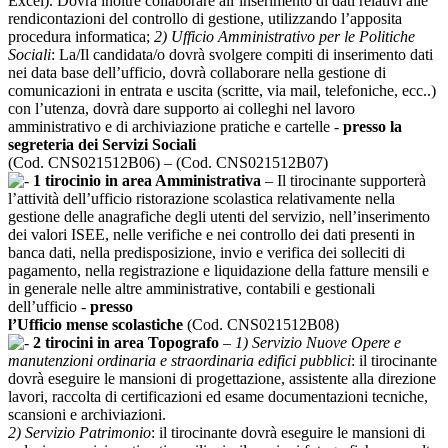
Excel). Dovrà inoltre collaborare all’inserimento di dati relativi alle
rendicontazioni del controllo di gestione, utilizzando l’apposita
procedura informatica;
2) Ufficio Amministrativo per le Politiche
Sociali
: La/Il candidata/o dovrà svolgere compiti di inserimento dati
nei data base dell’ufficio, dovrà collaborare nella gestione di
comunicazioni in entrata e uscita (scritte, via mail, telefoniche, ecc..)
con l’utenza, dovrà dare supporto ai colleghi nel lavoro
amministrativo e di archiviazione pratiche e cartelle -
presso la
segreteria dei Servizi Sociali
(Cod. CNS021512B06) – (Cod. CNS021512B07)
1 tirocinio in area Amministrativa
– Il tirocinante supporterà
l’attività dell’ufficio ristorazione scolastica relativamente nella
gestione delle anagrafiche degli utenti del servizio, nell’inserimento
dei valori ISEE, nelle verifiche e nei controllo dei dati presenti in
banca dati, nella predisposizione, invio e verifica dei solleciti di
pagamento, nella registrazione e liquidazione della fatture mensili e
in generale nelle altre amministrative, contabili e gestionali
dell’ufficio -
presso
l’Ufficio mense scolastiche
(Cod. CNS021512B08)
2 tirocini in area Topografo
–
1) Servizio Nuove Opere e
manutenzioni ordinaria e straordinaria edifici pubblici
: il tirocinante
dovrà eseguire le mansioni di progettazione, assistente alla direzione
lavori, raccolta di certificazioni ed esame documentazioni tecniche,
scansioni e archiviazioni.
2) Servizio Patrimonio
: il tirocinante dovrà eseguire le mansioni di