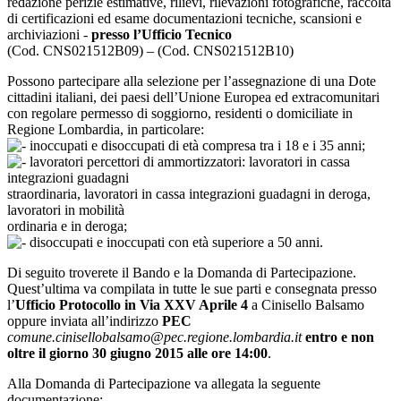
redazione perizie estimative, rilievi, rilevazioni fotografiche, raccolta
di certificazioni ed esame documentazioni tecniche, scansioni e
archiviazioni -
presso l’Ufficio Tecnico
(Cod. CNS021512B09) – (Cod. CNS021512B10)
Possono partecipare alla selezione per l’assegnazione di una Dote
cittadini italiani, dei paesi dell’Unione Europea ed extracomunitari
con regolare permesso di soggiorno, residenti o domiciliate in
Regione Lombardia, in particolare:
inoccupati e disoccupati di età compresa tra i 18 e i 35 anni;
lavoratori percettori di ammortizzatori: lavoratori in cassa
integrazioni guadagni
straordinaria, lavoratori in cassa integrazioni guadagni in deroga,
lavoratori in mobilità
ordinaria e in deroga;
disoccupati e inoccupati con età superiore a 50 anni.
Di seguito troverete il Bando e la Domanda di Partecipazione.
Quest’ultima va compilata in tutte le sue parti e consegnata presso
l’
Ufficio Protocollo in Via XXV Aprile 4
a Cinisello Balsamo
oppure inviata all’indirizzo
PEC
comune.cinisellobalsamo@pec.regione.lombardia.it
entro e non
oltre il giorno 30 giugno 2015 alle ore 14:00
.
Alla Domanda di Partecipazione va allegata la seguente
documentazione: