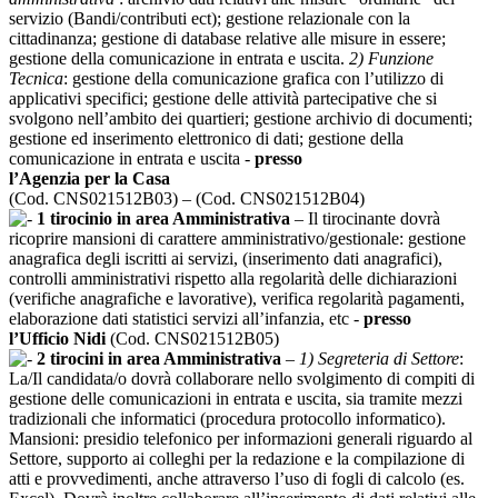
servizio (Bandi/contributi ect); gestione relazionale con la
cittadinanza; gestione di database relative alle misure in essere;
gestione della comunicazione in entrata e uscita.
2) Funzione
Tecnica
: gestione della comunicazione grafica con l’utilizzo di
applicativi specifici; gestione delle attività partecipative che si
svolgono nell’ambito dei quartieri; gestione archivio di documenti;
gestione ed inserimento elettronico di dati; gestione della
comunicazione in entrata e uscita -
presso
l’Agenzia per la Casa
(Cod. CNS021512B03) – (Cod. CNS021512B04)
1 tirocinio in area Amministrativa
– Il tirocinante dovrà
ricoprire mansioni di carattere amministrativo/gestionale: gestione
anagrafica degli iscritti ai servizi, (inserimento dati anagrafici),
controlli amministrativi rispetto alla regolarità delle dichiarazioni
(verifiche anagrafiche e lavorative), verifica regolarità pagamenti,
elaborazione dati statistici servizi all’infanzia, etc -
presso
l’Ufficio Nidi
(Cod. CNS021512B05)
2 tirocini in area Amministrativa
–
1) Segreteria di Settore
:
La/Il candidata/o dovrà collaborare nello svolgimento di compiti di
gestione delle comunicazioni in entrata e uscita, sia tramite mezzi
tradizionali che informatici (procedura protocollo informatico).
Mansioni: presidio telefonico per informazioni generali riguardo al
Settore, supporto ai colleghi per la redazione e la compilazione di
atti e provvedimenti, anche attraverso l’uso di fogli di calcolo (es.