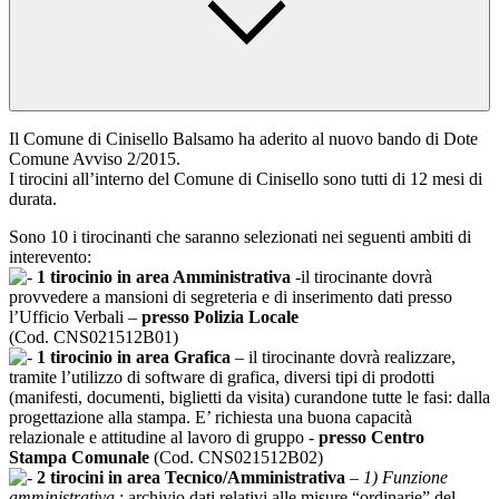
Il Comune di Cinisello Balsamo ha aderito al nuovo bando di Dote
Comune Avviso 2/2015.
I tirocini all’interno del Comune di Cinisello sono tutti di 12 mesi di
durata.
Sono 10 i tirocinanti che saranno selezionati nei seguenti ambiti di
interevento:
1 tirocinio in area Amministrativa
-il tirocinante dovrà
provvedere a mansioni di segreteria e di inserimento dati presso
l’Ufficio Verbali –
presso Polizia Locale
(Cod. CNS021512B01)
1 tirocinio in area Grafica
– il tirocinante dovrà realizzare,
tramite l’utilizzo di software di grafica, diversi tipi di prodotti
(manifesti, documenti, biglietti da visita) curandone tutte le fasi: dalla
progettazione alla stampa. E’ richiesta una buona capacità
relazionale e attitudine al lavoro di gruppo -
presso Centro
Stampa Comunale
(Cod. CNS021512B02)
2 tirocini in area Tecnico/Amministrativa
–
1) Funzione
amministrativa
: archivio dati relativi alle misure “ordinarie” del