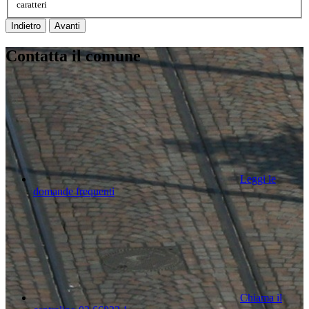
caratteri
Indietro
Avanti
Contatta il comune
Leggi le
domande frequenti
Chiama il