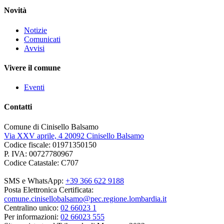
Novità
Notizie
Comunicati
Avvisi
Vivere il comune
Eventi
Contatti
Comune di Cinisello Balsamo
Via XXV aprile, 4 20092 Cinisello Balsamo
Codice fiscale: 01971350150
P. IVA: 00727780967
Codice Catastale: C707
SMS e WhatsApp:
+39 366 622 9188
Posta Elettronica Certificata:
comune.cinisellobalsamo@pec.regione.lombardia.it
Centralino unico:
02 66023 1
Per informazioni:
02 66023 555