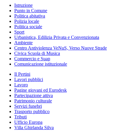
Istruzione
Punto in Comune
Politica abitativa
Polizia locale
Politica sociale
Sport
Urbanistica, Edilizia Privata e Convenzionata
Ambiente
Centro Antiviolenza VeNuS, Verso Nuove Strade
Civica Scuola di Musica
Commercio e Suap
Comunicazione istituzionale
Il Pertini
Lavori pubblici
Lavoro
Pagine giovani ed Eurodesk
Partecipazione attiva
Patrimonio culturale
Servizi funebri
Trasporto pubblico
Tributi
Ufficio Europa
Villa Ghirlanda Silva