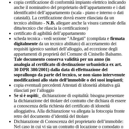
copia certificazione di conformità impianto elettrico indicando
anche il nominativo del proprietario dell’appartamento e i dati
identificativi dell’appartamento (scala - piano e interno o dati
catastali). La certificazione dovrà essere rilasciata da un
tecnico abilitato -
N.B.
allegare anche la visura camerale della
ditta/tecnico che rilascia la certificazione)
certificato di agibilità dell’appartamento
scheda tecnica - vedi sezione "Allegati" (compilata e
firmata
digitalmente
da un tecnico abilitato) di accertamento dei
requisiti igienico sanitari dell’alloggio, ad eccezione degli
appartamenti di proprietà del Comune di Cinisello Balsamo.
Tale documento conserva validità per un anno (in
analogia al certificato di destinazione urbanistica ex art.
30 DPR 380/2001) dalla data di effettuazione del
sopralluogo da parte del tecnico, se non siano intervenute
modificazioni allo stato dell’immobile o dei suoi impianti
;
copia eventuali precedenti Attestati di idoneità abitativa già
rilasciati per l’alloggio
Se si è ospiti:
_ dichiarazione di ospitalità: bisogna presentare
la dichiarazione del titolare del contratto che dichiara di essere
a conoscenza della richiesta del certificato di idoneità
alloggiativa. Alla dichiarazione va allegata la fotocopia fronte
retro del documento d’identità del titolare
Dichiarazione di Conoscenza del proprietario dell’immobile:
Nel caso in cui vi sia un contratto di locazione o comodato o