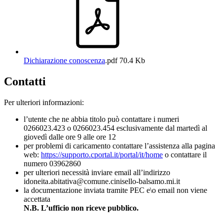
Dichiarazione conoscenza
.pdf
70.4 Kb
Contatti
Per ulteriori informazioni:
l’utente che ne abbia titolo può contattare i numeri
0266023.423 o 0266023.454 esclusivamente dal martedì al
giovedì dalle ore 9 alle ore 12
per problemi di caricamento contattare l’assistenza alla pagina
web:
https://supporto.cportal.it/portal/it/home
o contattare il
numero 03962860
per ulteriori necessità inviare email all’indirizzo
idoneita.abitativa@comune.cinisello-balsamo.mi.it
la documentazione inviata tramite PEC e\o email non viene
accettata
N.B. L’ufficio non riceve pubblico.