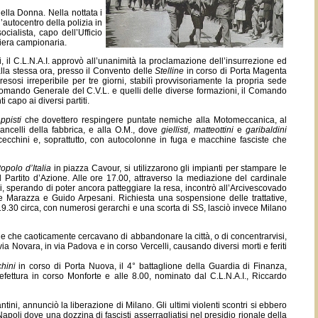
ella Donna. Nella nottata i
autocentro della polizia in
ialista, capo dell’Ufficio
Fiera campionaria.
il C.L.N.A.I. approvò all’unanimità la proclamazione dell’insurrezione ed
a alla stessa ora, presso il Convento delle
Stelline
in corso di Porta Magenta
si irreperibile per tre giorni, stabilì provvisoriamente la propria sede
 Comando Generale del C.V.L. e quelli delle diverse formazioni, il Comando
capo ai diversi partiti.
ppisti
che dovettero respingere puntate nemiche alla Motomeccanica, al
 cancelli della fabbrica, e alla O.M., dove
giellisti,
matteottini
e
garibaldini
n cecchini e, soprattutto, con autocolonne in fuga e macchine fasciste che
Popolo d’Italia
in piazza Cavour, si utilizzarono gli impianti per stampare le
Partito d’Azione. Alle ore 17.00, attraverso la mediazione del cardinale
, sperando di poter ancora patteggiare la resa, incontrò all’Arcivescovado
lle Marazza e Guido Arpesani. Richiesta una sospensione delle trattative,
 19.30 circa, con numerosi gerarchi e una scorta di SS, lasciò invece Milano
he che caoticamente cercavano di abbandonare la città, o di concentrarvisi,
a Novara, in via Padova e in corso Vercelli, causando diversi morti e feriti
hini
in corso di Porta Nuova, il 4° battaglione della Guardia di Finanza,
fettura in corso Monforte e alle 8.00, nominato dal C.L.N.A.I., Riccardo
tini, annunciò la liberazione di Milano. Gli ultimi violenti scontri si ebbero
poli dove una dozzina di fascisti asserragliatisi nel presidio rionale della