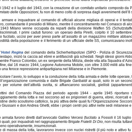
e del 1942 e il luglio del 1943, con la creazione di un comitato unitario composto da P.
itato delle Opposizioni
, fu non di meno colto di sorpresa dagli avvenimenti dell’8
 di armare e inquadrare al comando di ufficiali alcune migliaia di operai e il tent
ero, comandante il presidio di Milano, mentre il concentramento nel Comasco di alcu
 1943 Milano venne occupata da reparti della divisione Waffen SS (Schutzstaffel
riminati. I primi caduti furono: un operaio della Pirelli, colpito il 10 settembr
rto fucilato, uccisi per aver preso parte all’assalto di un magazzino militare abba
tilità della popolazione e il ferimento di un ufficiale delle SS, comunicavano inoltr
’
Hotel
Regina
del comando della Sicherheitspolizei (SIPO - Polizia di Sicurezza)
stapo, iniziò la caccia ad ebrei e antifascisti già schedati. Negli stessi giorni Aldo 
entre Franco Colombo, un ex sergente della Milizia, diede vita alla Squadra d’Azi
nfine, dal 16 marzo 1944, Legione Autonoma Mobile, con oltre 3.000 militi alla fine
 una feroce repressione antipartigiana nel Milanese e in Piemonte.
colare l’avvio, lo sviluppo e la conduzione della lotta armata e delle lotte operaie, 
all’organizzazione comunista e dalle Brigate
Garibaldi
ai quali, solo in un seco
er volume dell’attività svolta, si affiancarono socialisti, giellisti (appartenen
ollettini del Comando Piazza del periodo agosto 1944 - aprile 1945 riportano s
mento della lotta e nel soccorso ad ex prigionieri di guerra, ebrei, ricercati e 
tine dello scoutismo cattolico, la più attiva delle quali fu l’Organizzazione Soccorso
 Giussani e don Andrea Ghetti, ebbe i propri centri più attivi nelle sedi milanese 
ne armata furono diretti dall’avvocato Galileo Vercesi (fucilato a Fossoli il 16 lug
i quali, poi inquadrati nel raggruppamento Brigate
Fratelli Di Dio
, non risulta tutta
eno operativamente, insurrezionali.
ne di massa della lotta, lavorarono invece con nuclei ristretti (il più noto e attivo 