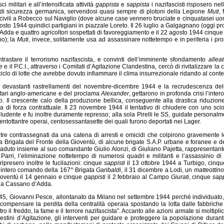
ci militari e all’intensificata attività
gappista
e
sappista
i nazifascisti risposero ne
 di sicurezza germanica, servendosi quasi sempre di plotoni della Legione
Muti
, 
civili a Robecco sul Naviglio (dove alcune case vennero bruciate e cinquatasei uomi
gosto 1944 quindici partigiani in piazzale Loreto. Il 26 luglio a Galgagnano (oggi pr
’Adda e quattro agricoltori sospettati di favoreggiamento e il 22 agosto 1944 cinque
no); la
Muti
, invece, solitamente usa ad assassinare nottetempo e in periferia i propr
trastare il terrorismo nazifascista, e convinti dell’imminente sfondamento
allea
e
e il P.C.I., attraverso i Comitati d’Agitazione Clandestina, cercò di rivitalizzare
iclo di lotte che avrebbe dovuto infiammare il clima insurrezionale ridando al contem
 i devastanti rastrellamenti del novembre-dicembre 1944 e la recrudescenza della
ilitari anglo-americane e del proclama
Alexander
, gettarono in profonda crisi l’inte
. Il crescente calo della produzione bellica, conseguente alla drastica riduzione
a di forza contrattuale. Il 23 novembre 1944 il tentativo di chiudere con uno sciop
eludente e fu inoltre duramente represso; alla sola Pirelli le SS, guidate personal
ntottantre operai, centosessantasette dei quali furono deportati nei Lager.
tre contrassegnati da una catena di arresti e omicidi che colpirono gravemente le
 Brigata del Fronte della Gioventù, di alcune brigate S.A.P. urbane e foranee e del
duto insieme al suo comandante Giulio Alonzi, di Giuliano Pajetta, rappresentan
o Parri, l’eliminazione nottetempo di numerosi quadri e militanti e l’assassinio
ripresero inoltre le fucilazioni: cinque
sappisti
il 13 ottobre 1944 a Turbigo, cinqu
li l’intero comando della 167^ Brigata
Garibaldi
, il 31 dicembre a Lodi, un
matteottino
ioventù il 14 gennaio e cinque
gappisti
il 2 febbraio al Campo
Giurati
, cinque
sapp
 a Cassano d’Adda.
945, Giovanni Pesce, allontanato da Milano nel settembre 1944 perché individuato, 
 compensare la perdita della centralità operaia spostando la lotta dalle fabbrich
ro il freddo, la fame e il terrore nazifascista”. Accanto alle azioni armate si moltipli
estini d’Agitazione, gli interventi per guidare e proteggere la popolazione durante i