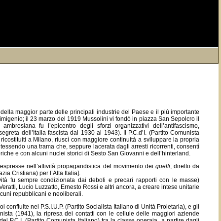
 della maggior parte delle principali industrie del Paese e il più importante
rimigenio; il 23 marzo del 1919 Mussolini vi fondò in piazza San Sepolcro il
mbrosiana fu l’epicentro degli sforzi organizzativi dell’antifascismo,
egreta dell’Italia fascista dal 1930 al 1943). Il P.C.d’I. (Partito Comunista
e ricostituiti a Milano, riuscì con maggiore continuità a sviluppare la propria
, tessendo una trama che, seppure lacerata dagli arresti ricorrenti, consentì
e e con alcuni nuclei storici di Sesto San Giovanni e dell’hinterland.
si espresse nell’attività propagandistica del movimento dei
guelfi
, diretto da
a Cristiana) per l’Alta Italia].
ttività fu sempre condizionata dai deboli e precari rapporti con le masse)
eratti, Lucio Luzzatto, Ernesto Rossi e altri ancora, a creare intese unitarie
cuni repubblicani e neoliberali.
nfluite nel P.S.I.U.P. (Partito Socialista Italiano di Unità Proletaria), e gli
unista (1941), la ripresa dei contatti con le cellule delle maggiori aziende
l P.C.I. (Partito Comunista Italiano) tra la classe operaia, a partire dagli