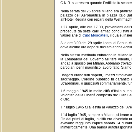
G.N.R. si arresero quando l’edificio fu scoperc
Nella serata del 26 aprile Milano era praticame
palazzo dell’Aeronautica in piazza Italo Balb
all’Hotel Regina con reparti della Wehrmacht
Il 27 aprile, alle ore 17.00, provenienti dall
precedute da sette carri armati conquistati 
valsesiane di
Cino
Moscatelli
,
il quale, insi
Alle ore 3.00 del 29 aprile i corpi di Benito 
dove alcune ore dopo fu fucilato anche Achill
Nella stessa mattinata entrarono in Milano l
la Lombardia del Governo Militare Alleato, r
andati a spasso per Milano. Abbiamo trovato o
partigiani per il magnifico lavoro fatto. Siamo
I negozi erano tutti riaperti, i mezzi circola
saccheggio. L’ordine pubblico fu garantito da
Straordinari, o giustiziati sommariamente, f
Il 6 maggio 1945 in molte città d’Italia si
Volontari della Libertà composto da: Gian Bat
d’Oro.
Il 7 luglio 1945 fu allestita al Palazzo dell’A
Il 14 luglio 1945, sempre a Milano, si tenne u
Fin dai primi di luglio, la città era diventata 
avevano raggiunto l’apice sabato 14 duran
ininterrottamente. Una banda autotrasporta