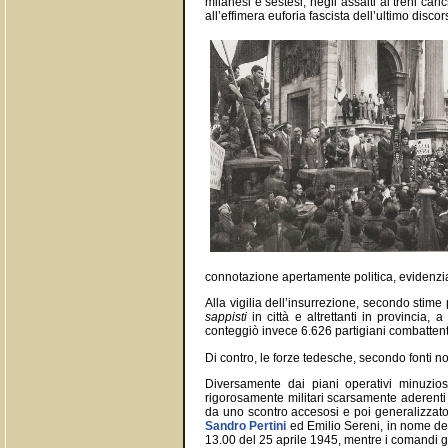
milanesi e sestesi, negli assalti ai treni ca
all’effimera euforia fascista dell’ultimo disco
connotazione apertamente politica, evidenzia
Alla vigilia dell’insurrezione, secondo stime
sappisti
in città e altrettanti in provincia,
conteggiò invece 6.626 partigiani combattenti,
Di contro, le forze tedesche, secondo fonti no
Diversamente dai piani operativi minuzio
rigorosamente militari scarsamente aderenti 
da uno scontro accesosi e poi generalizzato
Sandro Pertini
ed Emilio Sereni, in nome del 
13.00 del 25 aprile 1945, mentre i comandi gen