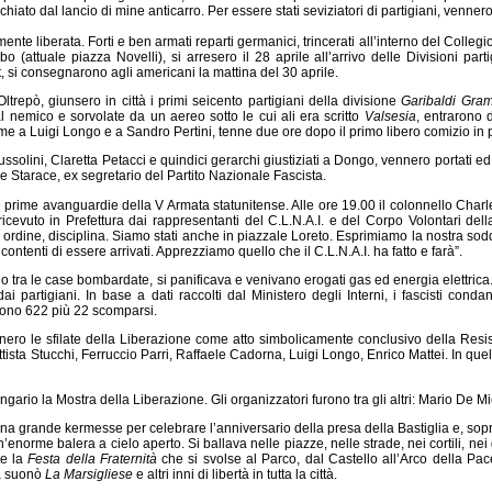
hiato dal lancio di mine anticarro. Per essere stati seviziatori di partigiani, vennero 
nte liberata. Forti e ben armati reparti germanici, trincerati all’interno del Collegi
o (attuale piazza Novelli), si arresero il 28 aprile all’arrivo delle Divisioni par
, si consegnarono agli americani la mattina del 30 aprile.
’Oltrepò, giunsero in città i primi seicento partigiani della divisione
Garibaldi Gram
al nemico e sorvolate da un aereo sotto le cui ali era scritto
Valsesia
, entrarono 
eme a Luigi Longo e a Sandro Pertini, tenne due ore dopo il primo libero comizio i
Mussolini, Claretta Petacci e quindici gerarchi giustiziati a Dongo, vennero portati ed
e Starace, ex segretario del Partito Nazionale Fascista.
e prime avanguardie della V Armata statunitense. Alle ore 19.00 il colonnello Charl
icevuto in Prefettura dai rappresentanti del C.L.N.A.I. e del Corpo Volontari dell
rdine, disciplina. Siamo stati anche in piazzale Loreto. Esprimiamo la nostra soddi
 contenti di essere arrivati. Apprezziamo quello che il C.L.N.A.I. ha fatto e farà”.
vano tra le case bombardate, si panificava e venivano erogati gas ed energia elettrica.
i partigiani. In base a dati raccolti dal Ministero degli Interni, i fascisti conda
urono 622 più 22 scomparsi.
 tennero le sfilate della Liberazione come atto simbolicamente conclusivo della R
tista Stucchi, Ferruccio Parri, Raffaele Cadorna, Luigi Longo, Enrico Mattei. In que
rengario la Mostra della Liberazione. Gli organizzatori furono tra gli altri: Mario De 
na grande kermesse per celebrare l’anniversario della presa della Bastiglia e, soprat
un’enorme balera a cielo aperto. Si ballava nelle piazze, nelle strade, nei cortili, nei g
te la
Festa della Fraternità
che si svolse al Parco, dal Castello all’Arco della Pace.
ta suonò
La Marsigliese
e altri inni di libertà in tutta la città.