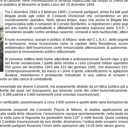
richi di carbone, nelle manifestazioni di protesta organizzate dai Gruppi di Difesa 
rso pubblico di Mussolini al teatro
Lirico
del 16 dicembre 1944.
Tra il dicembre 1944 e il febbraio 1945 i Comandi partigiani, primo fra tutti que
Brigate poste agli ordini di Comandi Divisionali che consentirono un pro
coordinamento operativo. Nello stesso tempo, dopo che anche le Brigate
Mat
organizzativa sotto il comando di Corrado Bonfantini, si registrarono i primi segna
più alto livello di combattività e affidabilità operativa espresso dalle S.A.P.
simultaneo assalto contro ventidue caserme, comandi e sedi nazifasciste, attacc
Il ruolo economico, sociale e politico di Milano, sede del C.L.N.A.I., delle segreter
le formazioni, ormai riconosciuta come la capitale della Resistenza, accent
emblematico dell’insurrezione come irrinunciabile affermazione di autonomia e
popolari di rinnovamento politico-istituzionale.
Al convulso infittirsi delle trame attendiste e antinsurrezionali facenti capo a gru
del fronte resistenziale, i partiti della sinistra e i loro comandi militari oppos
450 azioni del dicembre 1943 alle 610 del gennaio 1945, che divennero 632 in
Contemporaneamente, tra marzo e i primi d’aprile, intensificarono le agitazioni
Bustese, mobilitarono il proletariato industriale in una catena di scioper
ndo un’alta carica di combattività.
 presentate dai diversi Comandi, ma ampiamente dilatate da un’ottica politica già p
 a fronte dei quali nel dopoguerra, pur tenendo conto dei criteri burocraticament
 4.389 patrioti e 5.865 benemeriti (cioè volontari insurrezionali).
n verificabili, assommavano a circa 3.600 uomini e quelle delle varie formazioni fasc
samente preparati dal Comando Piazza di Milano, di dubbia applicazione perc
alla realtà della situazione, l’insurrezione nacque spontaneamente, nella tarda ma
si nella zona di Niguarda tra
garibaldini
della 110^ e militi fascisti. Quasi conte
Comitato Insurrezionale da loro diretto, diramarono l’ordine dello sciopero insurre
erali partigiani fissarono l’inizio delle operazioni alle 14.00 dello stesso giorno.