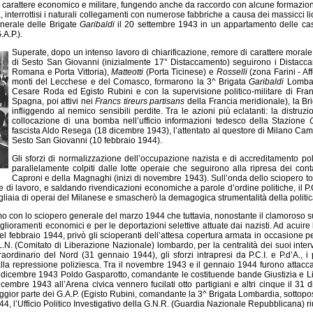
 di carattere economico e militare, fungendo anche da raccordo con alcune formazio
nterrottisi i naturali collegamenti con numerose fabbriche a causa dei massicci li
Generale delle Brigate
Garibaldi
il 20 settembre 1943 in un appartamento delle case 
.A.P.).
Superate, dopo un intenso lavoro di chiarificazione, remore di carattere morale
di Sesto San Giovanni (inizialmente 17° Distaccamento) seguirono i Distacc
Romana e Porta Vittoria),
Matteotti
(Porta Ticinese) e
Rosselli
(zona Farini - Af
monti del Lecchese e del Comasco, formarono la 3^ Brigata
Garibaldi
Lombard
Cesare Roda ed Egisto Rubini e con la supervisione politico-militare di France
Spagna, poi attivi nei
Francs tireurs partisans
della Francia meridionale), la Bri
infliggendo al nemico sensibili perdite. Tra le azioni più eclatanti: la distru
collocazione di una bomba nell’ufficio informazioni tedesco della Stazione
fascista Aldo Resega (18 dicembre 1943), l’attentato al questore di Milano Camil
Sesto San Giovanni (10 febbraio 1944).
Gli sforzi di normalizzazione dell’occupazione nazista e di accreditamento pol
parallelamente colpiti dalle lotte operaie che seguirono alla ripresa dei cont
Caproni e della Magnaghi (inizi di novembre 1943). Sull’onda dello sciopero 
a e di lavoro, e saldando rivendicazioni economiche a parole d’ordine politiche, il P
gliaia di operai del Milanese e smascherò la demagogica strumentalità della polit
o con lo sciopero generale del marzo 1944 che tuttavia, nonostante il clamoroso s
lioramenti economici e per le deportazioni selettive attuate dai nazisti. Ad acuire
l febbraio 1944, privò gli scioperanti dell’attesa copertura armata in occasione p
.L.N. (Comitato di Liberazione Nazionale) lombardo, per la centralità dei suoi interv
 straordinario del Nord (31 gennaio 1944), gli sforzi intrapresi da P.C.I. e P.d’A.,
la repressione poliziesca. Tra il novembre 1943 e il gennaio 1944 furono attaccati 
11 dicembre 1943 Poldo Gasparotto, comandante le costituende bande Giustizia e Lib
icembre 1943 all’Arena civica vennero fucilati otto partigiani e altri cinque il 31
aggior parte dei G.A.P. (Egisto Rubini, comandante la 3^ Brigata Lombardia, sottoposto
 1944, l’Ufficio Politico Investigativo della G.N.R. (Guardia Nazionale Repubblicana) ri