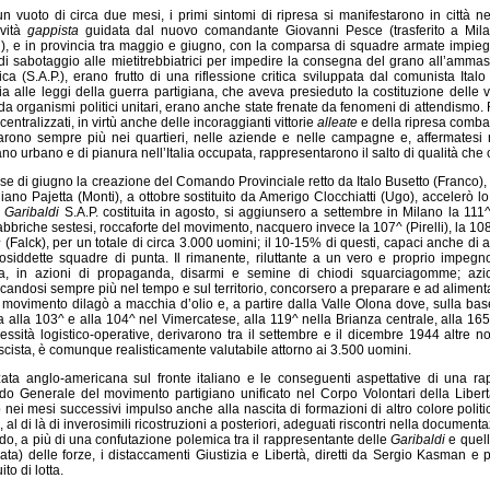
 vuoto di circa due mesi, i primi sintomi di ripresa si manifestarono in città n
tività
gappista
guidata dal nuovo comandante Giovanni Pesce (trasferito a Mila
i), e in provincia tra maggio e giugno, con la comparsa di squadre armate impieg
 di sabotaggio alle mietitrebbiatrici per impedire la consegna del grano all’am
tica (S.A.P.), erano frutto di una riflessione critica sviluppata dal comunista Ital
ia alle leggi della guerra partigiana, che aveva presieduto la costituzione delle 
 da organismi politici unitari, erano anche state frenate da fenomeni di attendismo. 
i centralizzati, in virtù anche delle incoraggianti vittorie
alleate
e della ripresa combatt
carono sempre più nei quartieri, nelle aziende e nelle campagne e, affermates
ano urbano e di pianura nell’Italia occupata, rappresentarono il salto di qualità che 
e di giugno la creazione del Comando Provinciale retto da Italo Busetto (Franco)
iano Pajetta (Monti), a ottobre sostituito da Amerigo Clocchiatti (Ugo), accelerò
a
Garibaldi
S.A.P. costituita in agosto, si aggiunsero a settembre in Milano la 111^
abbriche sestesi, roccaforte del movimento, nacquero invece la 107^ (Pirelli), la 10
 (Falck), per un totale di circa 3.000 uomini; il 10-15% di questi, capaci anche di
cosiddette squadre di punta. Il rimanente, riluttante a un vero e proprio impeg
ca, in azioni di propaganda, disarmi e semine di chiodi squarciagomme; azion
icandosi sempre più nel tempo e sul territorio, concorsero a preparare e ad alimenta
l movimento dilagò a macchia d’olio e, a partire dalla Valle Olona dove, sulla bas
a alla 103^ e alla 104^ nel Vimercatese, alla 119^ nella Brianza centrale, alla 1
cessità logistico-operative, derivarono tra il settembre e il dicembre 1944 altr
scista, è comunque realisticamente valutabile attorno ai 3.500 uomini.
ata anglo-americana sul fronte italiano e le conseguenti aspettative di una rap
 Generale del movimento partigiano unificato nel Corpo Volontari della Liber
 nei mesi successivi impulso anche alla nascita di formazioni di altro colore politi
, al di là di inverosimili ricostruzioni a posteriori, adeguati riscontri nella documen
, a più di una confutazione polemica tra il rappresentante delle
Garibaldi
e quell
rata) delle forze, i distaccamenti Giustizia e Libertà, diretti da Sergio Kasman 
ito di lotta.