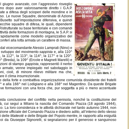
el giugno avanzato, con l’aggressivo risveglio
no dopo aver valorosamente diretto i G.A.P.
ate a difesa degli scioperi delle mondine e in
masso. Le nuove Squadre, denominate di Azione
o Busetto sull’impostazione difensiva, e quindi
vecchie squadre di difesa, le quali, dipendenti
Ristrutturate su base territoriale e con comandi
ività delle formazioni di montagna, le S.A.P. si
i rapidamente come modello organizzativo del
conferì alla lotta armata un carattere di massa.
, dal vicecomandante Alessio Lamprati (Nino) e
 lo sviluppo del movimento
sappista
e, alla 110^
, la 112^, la 113^, la 114^, la 117^ e la 120^.
8^ (Breda), la 109^ (Ercole e Magneti Marelli) e
 azioni di stampo
gappista
, rappresentò il nerbo
no armato, venne impiegato nel sabotaggio in
i, cioè, di minore rilievo militare ma che,
re il clima insurrezionale.
e della forte e combattiva organizzazione comunista dissidente dei fratelli
65^ e alla 166^ nel Lodigiano e alla 168^ nel Magentino. Da queste Brigate
e nove formazioni con una forza che, pur soggetta a più o meno accentuate
ida conclusione del conflitto nella penisola, nonché la costituzione del
tà, cui seguì a Milano la nascita del Comando Piazza (18 agosto 1944),
co. La loro consistenza e le attività dichiarate nel tardo autunno 1944, non
tazione ufficiale del Comando Piazza e diedero adito, all’interno dello stesso
i delle
Matteotti
e delle Brigate del Popolo mentre, in rapporto alla esiguità
e poi da Giuseppe Signorelli, si segnalarono per il generoso e sanguinoso