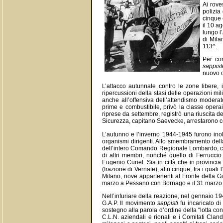
Ai roves
polizia
cinque 
il 10 a
lungo l
di Mila
113^.
Per con
sappist
nuovo c
L’attacco autunnale contro le zone libere,
ripercussioni della stasi delle operazioni m
anche all’offensiva dell’attendismo moderato
prime e combustibile, privò la classe operai
riprese da settembre, registrò una riuscita d
Sicurezza, capitano Saevecke, arrestarono ce
L’autunno e l’inverno 1944-1945 furono inol
organismi dirigenti. Allo smembramento della
dell’intero Comando Regionale Lombardo, ca
di altri membri, nonché quello di Ferrucci
Eugenio Curiel. Sia in città che in provincia 
(frazione di Vernate), altri cinque, tra i qua
Milano, nove appartenenti al Fronte della G
marzo a Pessano con Bornago e il 31 marzo
Nell’infuriare della reazione, nel gennaio 1
G.A.P. Il movimento
sappisti
fu incaricato di
sostegno alla parola d’ordine della “lotta cont
C.L.N. aziendali e rionali e i Comitati Cland