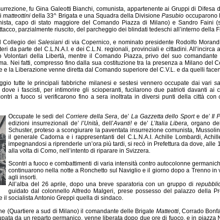
urrezione, fu Gina Galeotti Bianchi, comunista, appartenente ai Gruppi di Difesa d
 i
matteottini
della 33^ Brigata e una Squadra della Divisione
Pasubio
occuparono l’
onista, capo di stato maggiore del Comando Piazza di Milano) e Sandro Faini (soc
tacco, parzialmente riuscito, del parcheggio dei blindati tedeschi all’interno della 
il Collegio dei
Salesiani
di via Copernico, e nominato presidente Rodolfo Morandi, 
eri da parte del C.L.N.A.I. e dei C.L.N. regionali, provinciali e cittadini. All’incirc
Volontari della Libertà, mentre il Comando Piazza, privo del suo comandante reso
ma. Nei fatti, compresso fino dalla sua costituzione tra la presenza a Milano del
 e la Liberazione venne diretta dal Comando superiore del C.V.L. e da quelli facenti 
gio tutte le principali fabbriche milanesi e sestesi vennero occupate dai vari
sa
 dove i fascisti, per intimorire gli scioperanti, fucilarono due patrioti davanti ai
ntri a fuoco si verificarono fino a sera inoltrata in diversi punti della città co
Occupate le sedi del
Corriere della Sera
, de’
La Gazzetta dello Sport
e de’
Il 
edizioni insurrezionali de’
l’Unità
, dell’
Avanti!
e de’
L’Italia Libera,
organo del 
Schuster, proteso a scongiurare la paventata insurrezione comunista, Mussolini
il generale Cadorna e i rappresentanti del C.L.N.A.I. Achille Lombardi, Achi
impegnandosi a riprenderle un’ora più tardi, si recò in Prefettura da dove, alle
alla volta di Como, nell’intento di riparare in Svizzera.
Scontri a fuoco e combattimenti di varia intensità contro autocolonne germanic
continuarono nella notte a Ronchetto sul Naviglio e il giorno dopo a Trenno in vi
agli insorti.
All’alba del 26 aprile, dopo una breve sparatoria con un gruppo di
repubblic
guidato dal colonnello Alfredo Malgeri, prese possesso del palazzo della Pre
 il socialista Antonio Greppi quella di sindaco.
one (Quartiere a sud di Milano) il comandante delle Brigate
Matteotti
, Corrado Bonfan
upata da un reparto germanico, venne liberata dopo due ore di fuoco, e in piazza Na