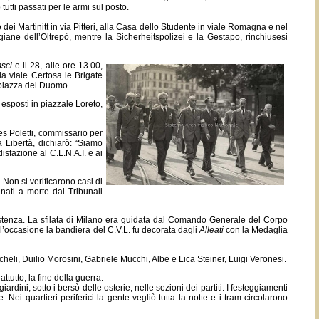
tutti passati per le armi sul posto.
o dei Martinitt in via Pitteri, alla Casa dello Studente in viale Romagna e nel
tigiane dell’Oltrepò, mentre la Sicherheitspolizei e la Gestapo, rinchiusesi
sci
e il 28, alle ore 13.00,
da viale Certosa le Brigate
n piazza del Duomo.
 esposti in piazzale Loreto,
es Poletti, commissario per
a Libertà, dichiarò: “Siamo
sfazione al C.L.N.A.I. e ai
 Non si verificarono casi di
nnati a morte dai Tribunali
esistenza. La sfilata di Milano era guidata dal Comando Generale del Corpo
ll’occasione la bandiera del C.V.L. fu decorata dagli
Alleati
con la Medaglia
Micheli, Duilio Morosini, Gabriele Mucchi, Albe e Lica Steiner, Luigi Veronesi.
tutto, la fine della guerra.
iardini, sotto i bersò delle osterie, nelle sezioni dei partiti. I festeggiamenti
 Nei quartieri periferici la gente vegliò tutta la notte e i tram circolarono