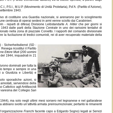
C.I., P.S.I., M.U.P. (Movimento di Unità Proletaria), P.d’A. (Partito d’Azione),
 settembre 1943.
ativo di costituire una Guardia nazionale, si arenarono per lo scioglimento
ne centinaia di operai sestesi in armi venne sciolto dai Carabinieri.
n - reparti di difesa) Divisione Leibstandarte
A. Hitler
che per giorni si
e 1943 dalle parti della Stazione
Centrale
in uno dei rarissimi tentativi di
ndonato nella zona di piazzale Corvetto. I rapporti del comando divisionale
e la fucilazione di tredici comunisti, rei di aver recuperato materiale della
 - Sicherheitsdienst (SD -
Resega ricostituì il Partito
one
Ettore Muti
(200 uomini
 del 1944, inquadrati in 21
furono dominati per tutta la
ndo tempo e sempre in una
ti a Giustizia e Libertà) e
olo sporadiche azioni, si
arrestati, servendosi della
 Cattolico agli Antifascisti
e varesina del Collegio
San
lio 1944), ma solo negli ultimi mesi sorsero nel legnanese e nel gallaratese
via abbiano svolto un’attività armata preinsurrezionale; pertanto le rimanenti
fu l’organizzazione
Franchi
facente capo a Edgardo Sogno) legati ai Servizi