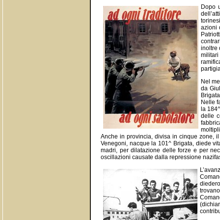
Dopo un
dell’at
torines
azioni
Patriot
contrar
inoltre
militar
ramifi
partigi
Nel mes
da Giul
Brigat
Nelle f
la 184^
delle 
fabbri
moltipl
Anche in provincia, divisa in cinque zone, i
Venegoni, nacque la 101^ Brigata, diede vit
madri, per dilatazione delle forze e per ne
oscillazioni causate dalla repressione nazifa
L’avanz
Comando
diedero
trovano
Comando
(dichia
contribu