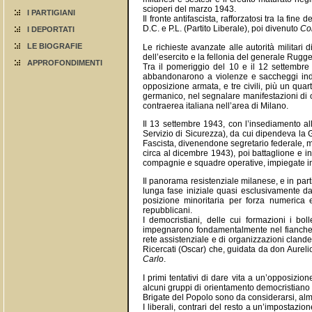
scioperi del marzo 1943.
I PARTIGIANI
Il fronte antifascista, rafforzatosi tra la fin
D.C. e P.L. (Partito Liberale), poi divenuto
Com
I DEPORTATI
LE BIOGRAFIE
Le richieste avanzate alle autorità militari
dell’esercito e la fellonia del generale Rugg
APPROFONDIMENTI
Tra il pomeriggio del 10 e il 12 settembre
abbandonarono a violenze e saccheggi indisc
opposizione armata, e tre civili, più un qua
germanico, nel segnalare manifestazioni di os
contraerea italiana nell’area di Milano.
Il 13 settembre 1943, con l’insediamento all
Servizio di Sicurezza), da cui dipendeva la Ge
Fascista, divenendone segretario federale, m
circa al dicembre 1943), poi battaglione e i
compagnie e squadre operative, impiegate in
Il panorama resistenziale milanese, e in parti
lunga fase iniziale quasi esclusivamente d
posizione minoritaria per forza numerica e p
repubblicani.
I democristiani, delle cui formazioni i b
impegnarono fondamentalmente nel fiancheggia
rete assistenziale e di organizzazioni clandes
Ricercati (Oscar) che, guidata da don Aurelio
Carlo
.
I primi tentativi di dare vita a un’opposizio
alcuni gruppi di orientamento democristiano 
Brigate del Popolo sono da considerarsi, alm
I liberali, contrari del resto a un’impostazio