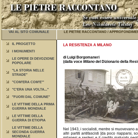
VAI AL SITO COMUNALE
LE PIETRE RACCONTANO
/
APPROFONDIME
IL PROGETTO
LA RESISTENZA A MILANO
I MONUMENTI
di Luigi Borgomaneri
LE OPERE DI DEVOZIONE
(dalla voce
Milano
del Dizionario della Resi
POPOLARE
"LA STORIA NELLE
STRADE"
"COM’ERA COM’E’"
"C’ERA UNA VOLTA..."
"FUORI DAL COMUNE"
LE VITTIME DELLA PRIMA
GUERRA MONDIALE
LE VITTIME DELLA
GUERRA DI ETIOPIA
LE VITTIME DELLA
Nel 1943, i socialisti, mentre si muovevano anc
SECONDA GUERRA
altri partiti antifascisti [da poco riapparsi
MONDIALE
milanesi e sestesi e il credito maturato negl