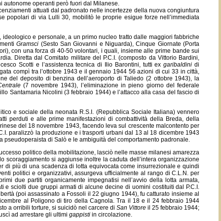
ni autonome operanti però fuori dal Milanese.
cenziamenti attuati dal padronato nelle incertezze della nuova congiuntura
popolari di via Lulli 30, mobilitò le proprie esigue forze nell’immediata
, ideologico e personale, a un primo nucleo tratto dalle maggiori fabbriche
amenti
Gramsci
(Sesto San Giovanni e Niguarda), Cinque Giornate (Porta
fori), con una forza di 40-50 volontari, i quali, insieme alle prime bande sui
ia. Diretta dal Comitato militare del P.C.I. (composto da Vittorio Bardini,
sco Scotti e l’assistenza tecnica di Ilio Barontini, tutti ex
garibaldini
di
gata compì tra l’ottobre 1943 e il gennaio 1944 56 azioni di cui 33 in città,
zione del deposito di benzina dell’aeroporto di Taliedo (2 ottobre 1943), la
Centrale
(7 novembre 1943), l’eliminazione in pieno giorno del federale
lo Santamaria Nicolini (3 febbraio 1944) e l’attacco alla casa del fascio di
itico e sociale della neonata R.S.I. (Repubblica Sociale Italiana) vennero
atti perduti e alle prime manifestazioni di combattività della Breda, della
torinese del 18 novembre 1943, facendo leva sul crescente malcontento per
.C.I. paralizzò la produzione e i trasporti urbani dal 13 al 18 dicembre 1943
ica pseudoperaista di Salò e le ambiguità del comportamento padronale.
uccesso politico della mobilitazione, lasciò nelle masse milanesi amarezza
 lo scoraggiamento si aggiunse inoltre la caduta dell’intera organizzazione
er di più di una scadenza di lotta equivocata come insurrezionale e quindi
enti politici e organizzativi, assurgeva ufficialmente al rango di C.L.N. per
 i primi due partiti organicamente impegnatisi nell’avvio della lotta armata,
e sciolti due gruppi armati di alcune decine di uomini costituiti dal P.C.I.
ertà (poi assassinato a Fossoli il 22 giugno 1944), fu catturato insieme al
 dicembre al Poligono di tiro della Cagnola. Tra il 18 e il 24 febbraio 1944
 a orribili torture, si suicidò nel carcere di
San Vittore
il 25 febbraio 1944;
uscì ad arrestare gli ultimi
gappisti
in circolazione.