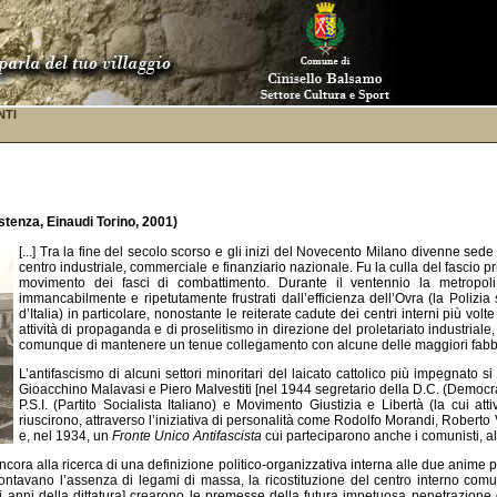
NTI
stenza, Einaudi Torino, 2001)
[...] Tra la fine del secolo scorso e gli inizi del Novecento Milano divenne sede
centro industriale, commerciale e finanziario nazionale. Fu la culla del fascio p
movimento dei fasci di combattimento. Durante il ventennio la metropoli a
immancabilmente e ripetutamente frustrati dall’efficienza dell’Ovra (la Polizia s
d’Italia) in particolare, nonostante le reiterate cadute dei centri interni più volt
attività di propaganda e di proselitismo in direzione del proletariato industriale
comunque di mantenere un tenue collegamento con alcune delle maggiori fabbrich
L’antifascismo di alcuni settori minoritari del laicato cattolico più impegnato 
Gioacchino Malavasi e Piero Malvestiti [nel 1944 segretario della D.C. (Democrazi
P.S.I. (Partito Socialista Italiano) e Movimento Giustizia e Libertà (la cui a
riuscirono, attraverso l’iniziativa di personalità come Rodolfo Morandi, Roberto V
e, nel 1934, un
Fronte Unico Antifascista
cui parteciparono anche i comunisti, al
ora alla ricerca di una definizione politico-organizzativa interna alle due anime poi co
, scontavano l’assenza di legami di massa, la ricostituzione del centro interno com
i anni della dittatura] crearono le premesse della futura impetuosa penetrazione de