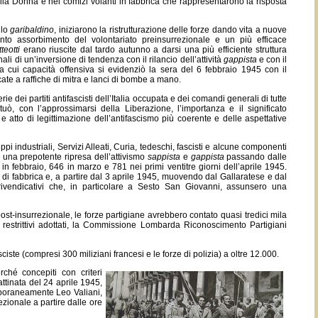
della Donna e nei comizi volanti in fabbrica che rappresentarono la risposta
llo
garibaldino
, iniziarono la ristrutturazione delle forze dando vita a nuove
nto assorbimento del volontariato preinsurrezionale e un più efficace
teotti
erano riuscite dal tardo autunno a darsi una più efficiente struttura
li di un’inversione di tendenza con il rilancio dell’attività
gappista
e con il
, la cui capacità offensiva si evidenziò la sera del 6 febbraio 1945 con il
ate a raffiche di mitra e lanci di bombe a mano.
ie dei partiti antifascisti dell’Italia occupata e dei comandi generali di tutte
uò, con l’approssimarsi della Liberazione, l’importanza e il significato
 atto di legittimazione dell’antifascismo più coerente e delle aspettative
ppi industriali, Servizi Alleati, Curia, tedeschi, fascisti e alcune componenti
ero una prepotente ripresa dell’attivismo
sappista
e
gappista
passando dalle
 febbraio, 646 in marzo e 781 nei primi ventitre giorni dell’aprile 1945.
 di fabbrica e, a partire dal 3 aprile 1945, muovendo dal Gallaratese e dal
i rivendicativi che, in particolare a Sesto San Giovanni, assunsero una
ost-insurrezionale, le forze partigiane avrebbero contato quasi tredici mila
e restrittivi adottati, la Commissione Lombarda Riconoscimento Partigiani
iste (compresi 300 miliziani francesi e le forze di polizia) a oltre 12.000.
hé concepiti con criteri
ttinata del 24 aprile 1945,
mporaneamente Leo Valiani,
zionale a partire dalle ore