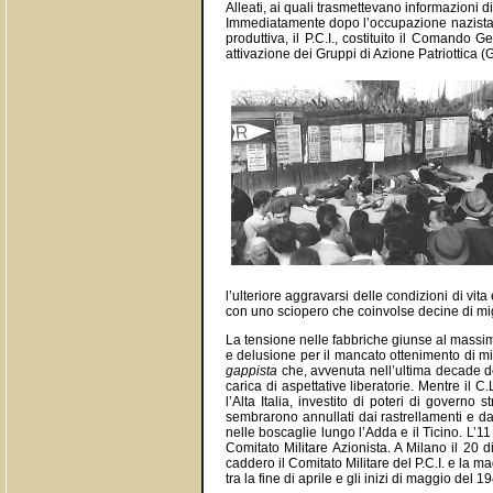
Alleati, ai quali trasmettevano informazioni
Immediatamente dopo l’occupazione nazista, i
produttiva, il P.C.I., costituito il Comando 
attivazione dei Gruppi di Azione Patriottica (G
l’ulteriore aggravarsi delle condizioni di vit
con uno sciopero che coinvolse decine di mi
La tensione nelle fabbriche giunse al massim
e delusione per il mancato ottenimento di mig
gappista
che, avvenuta nell’ultima decade de
carica di aspettative liberatorie. Mentre il C
l’Alta Italia, investito di poteri di governo
sembrarono annullati dai rastrellamenti e dal
nelle boscaglie lungo l’Adda e il Ticino. L’
Comitato Militare Azionista. A Milano il 20 d
caddero il Comitato Militare del P.C.I. e la m
tra la fine di aprile e gli inizi di maggio del