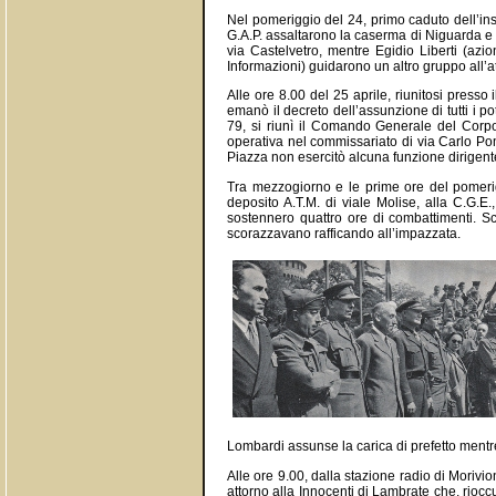
Nel pomeriggio del 24, primo caduto dell’ins
G.A.P. assaltarono la caserma di Niguarda e
via Castelvetro, mentre Egidio Liberti (azi
Informazioni) guidarono un altro gruppo all’at
Alle ore 8.00 del 25 aprile, riunitosi presso 
emanò il decreto dell’assunzione di tutti i pot
79, si riunì il Comando Generale del Corpo 
operativa nel commissariato di via Carlo Po
Piazza non esercitò alcuna funzione dirigente
Tra mezzogiorno e le prime ore del pomerig
deposito A.T.M. di viale Molise, alla C.G.E.,
sostennero quattro ore di combattimenti. Sco
scorazzavano rafficando all’impazzata.
Lombardi assunse la carica di prefetto mentre
Alle ore 9.00, dalla stazione radio di Morivi
attorno alla Innocenti di Lambrate che, riocc