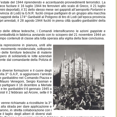
ll’estate del 1944 riprendendo e accentuando provvedimenti terroristici. La
fece fucilare il 16 luglio 1944 tre ferrovieri allo scalo di Greco, il 21 luglio
ni deportati), il 31 dello stesso mese sei gappisti all’aeroporto
Forlanini
e
ovincia di Lodi) la G.N.R. fucilò cinque partigiani di un gruppo alla macchia
 sappisti della 174^
Garibaldi
al Poligono di tiro di Lodi (all’epoca provincia
i arrestati, il 28 agosto 1944 fucilò in piena città quattro
garibaldini
della
to
delle difese tedesche, i Comandi intensificarono le azioni
gappiste
e
 la combattività in fabbrica avviando con lo sciopero del 21 novembre 1944 un
po contenuti di classe alla lotta operaia alla vigilia della fase conclusiva.
 repressione in pianura, uniti alle
ro movimento resistenziale, sottoposto
 delle forniture tedesche di materie
ero di solidarietà le lotte aziendali
mente dal comandante della Polizia di
 diverse formazioni e il cuore degli
la 3^ G.A.P., si aggiunsero l’arresto
te
garibaldino
nel Comando Piazza e
 di Mauro Venegoni, Sergio Kasman e
e partigiani il 16 dicembre a Merlate
e tre
garibaldini
il 6 gennaio 1945 a
isti
il 2 febbraio ad Arcore, sette il 9
venne richiamato a ricostituire la 3^
e alla strada per dare applicazione e
carono, in stretta collaborazione con i
l taglio degli alberi di diversi viali