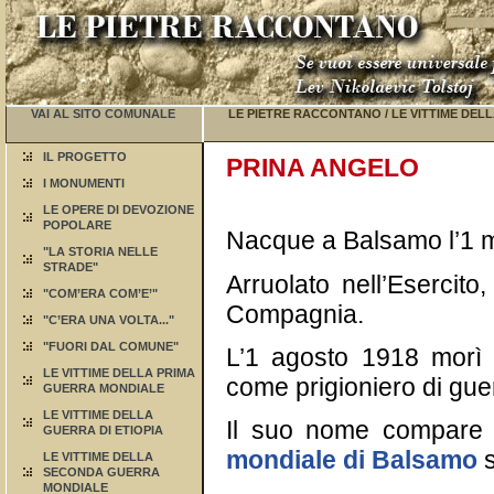
VAI AL SITO COMUNALE
LE PIETRE RACCONTANO
/
LE VITTIME DEL
IL PROGETTO
PRINA ANGELO
I MONUMENTI
LE OPERE DI DEVOZIONE
POPOLARE
Nacque a Balsamo l’1 
"LA STORIA NELLE
STRADE"
Arruolato nell’Esercit
"COM’ERA COM’E’"
Compagnia.
"C’ERA UNA VOLTA..."
"FUORI DAL COMUNE"
L’1 agosto 1918 morì i
LE VITTIME DELLA PRIMA
come prigioniero di gue
GUERRA MONDIALE
LE VITTIME DELLA
Il suo nome compare
GUERRA DI ETIOPIA
mondiale di Balsamo
s
LE VITTIME DELLA
SECONDA GUERRA
MONDIALE