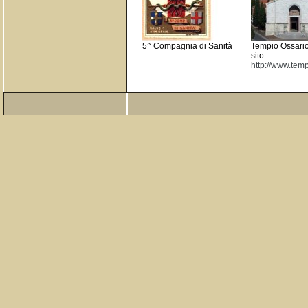
5^ Compagnia di Sanità
Tempio Ossario
sito:
http://www.temp