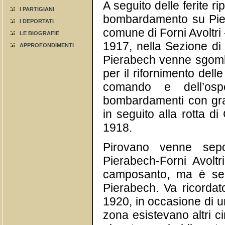
A seguito delle ferite 
I PARTIGIANI
bombardamento su Piera
I DEPORTATI
comune di Forni Avoltri 
LE BIOGRAFIE
1917, nella Sezione di
APPROFONDIMENTI
Pierabech venne sgomb
per il rifornimento dell
comando e dell’osp
bombardamenti con gra
in seguito alla rotta 
1918.
Pirovano venne sepol
Pierabech-Forni Avoltr
camposanto, ma è sep
Pierabech. Va ricordat
1920, in occasione di u
zona esistevano altri ci