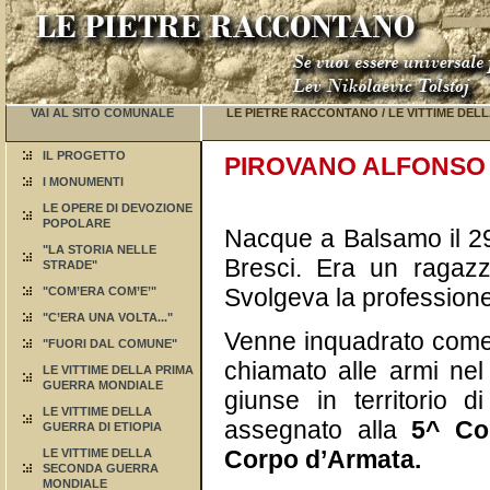
VAI AL SITO COMUNALE
LE PIETRE RACCONTANO
/
LE VITTIME DEL
IL PROGETTO
PIROVANO ALFONSO
I MONUMENTI
LE OPERE DI DEVOZIONE
POPOLARE
Nacque a Balsamo il 2
"LA STORIA NELLE
Bresci. Era un ragazzo
STRADE"
Svolgeva la professione 
"COM’ERA COM’E’"
"C’ERA UNA VOLTA..."
Venne inquadrato come 
"FUORI DAL COMUNE"
chiamato alle armi ne
LE VITTIME DELLA PRIMA
GUERRA MONDIALE
giunse in territorio 
LE VITTIME DELLA
assegnato alla
5^ Com
GUERRA DI ETIOPIA
Corpo d’Armata.
LE VITTIME DELLA
SECONDA GUERRA
MONDIALE